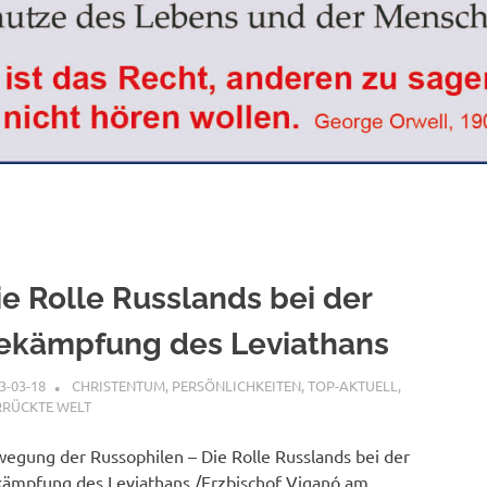
ie Rolle Russlands bei der
ekämpfung des Leviathans
3-03-18
XX
CHRISTENTUM
,
PERSÖNLICHKEITEN
,
TOP-AKTUELL
,
RRÜCKTE WELT
egung der Russophilen – Die Rolle Russlands bei der
ämpfung des Leviathans /Erzbischof Viganó am