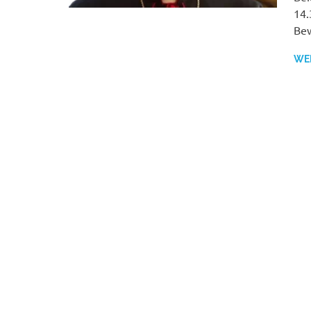
14.
Be
WE