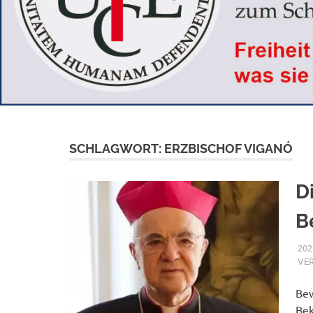
SCHLAGWORT:
ERZBISCHOF VIGANÓ
D
B
202
VE
Bew
Bek