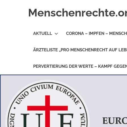
Zum
Menschenrechte.o
Inhalt
springen
Menschenrechte
für
AKTUELL
CORONA – IMPFEN – MENSC
alle
–
für
ÄRZTELISTE „PRO MENSCHENRECHT AUF LEB
Geborene
wie
für
PERVERTIERUNG DER WERTE – KAMPF GEG
Ungeborene