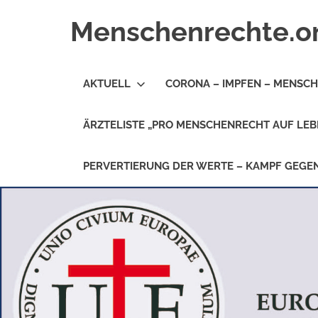
Zum
Menschenrechte.o
Inhalt
springen
Menschenrechte
für
AKTUELL
CORONA – IMPFEN – MENSC
alle
–
für
ÄRZTELISTE „PRO MENSCHENRECHT AUF LEB
Geborene
wie
für
PERVERTIERUNG DER WERTE – KAMPF GEG
Ungeborene