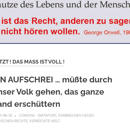
TZT ! DAS MASS IST VOLL !
IN AUFSCHREI … müßte durch
nser Volk gehen, das ganze
and erschüttern
1-06-30
XX
CORONA - DIKTATUR?
,
VERBRECHEN GEGEN
NSCHEN-RECHTE
,
VERRÜCKTE WELT