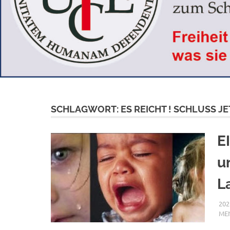
SCHLAGWORT:
ES REICHT ! SCHLUSS JE
E
u
L
202
ME