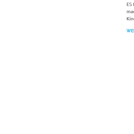
ES 
mac
Kin
WE