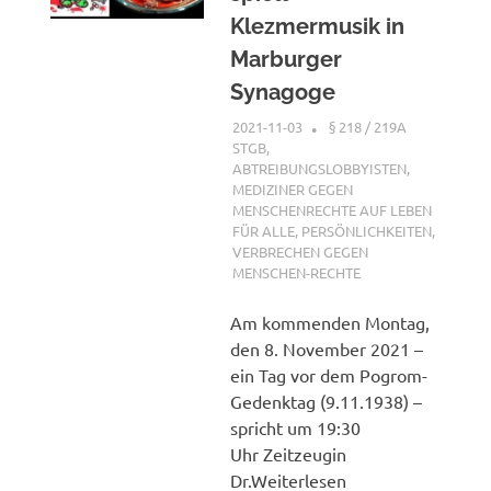
Klezmermusik in
Marburger
Synagoge
2021-11-03
XX
§ 218 / 219A
STGB
,
ABTREIBUNGSLOBBYISTEN
,
MEDIZINER GEGEN
MENSCHENRECHTE AUF LEBEN
FÜR ALLE
,
PERSÖNLICHKEITEN
,
VERBRECHEN GEGEN
MENSCHEN-RECHTE
Am kommenden Montag,
den 8. November 2021 –
ein Tag vor dem Pogrom-
Gedenktag (9.11.1938) –
spricht um 19:30
Uhr Zeitzeugin
Dr.Weiterlesen