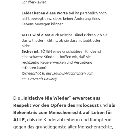
Schifferklavier.
Leider haben diese Worte
bei ihr persönlich noch
nicht bewegt bzw. sie zu keiner Änderung ihres
Lebens bewegen können.
GOTT wird einst
auch Kristina Hänel richten, ob sie
das will oder nicht …. ob sie daran glaubt oder
nicht.
Sicher ist:
TÖTEN eines unschuldigen Kindes ist
eine schwere Sünde … hoffen wir, daß sie
rechtzeitig Reue erwecken und Vergebung
erfahren kann?
(Screenshot lk aus „Taunus-Nachrichten vom
11.3.2020 als Beweis)
Die
„Initiative Nie Wieder“ erwartet aus
Respekt vor den Opfern des Holocaust
und
als
Bekenntnis zum Menschenrecht auf Leben für
ALLE,
daß die Kinderabtreiberin und Kämpferin
gegen das grundliegenste aller Menschenrechte,