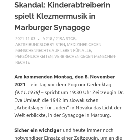
Skandal: Kinderabtreiberin
spielt Klezmermusik in
Marburger Synagoge
2021-11-03
XX
§ 218 / 219A STGB
,
ABTREIBUNGSLOBBYISTEN
,
MEDIZINER GEGEN
MENSCHENRECHTE AUF LEBEN FÜR ALLE
,
PERSÖNLICHKEITEN
,
VERBRECHEN GEGEN MENSCHEN-
RECHTE
Am kommenden Montag, den 8. November
2021
– ein Tag vor dem Pogrom-Gedenktag
(9.11.1938)
– spricht um 19:30 Uhr Zeitzeugin Dr.
Eva Umlauf, die 1942 im slowakischen
„Arbeitslager für Juden“ in Nováky das Licht der
Welt erblickte, in der Synagoge in Marburg.
Sicher ein wichtiger
und heute immer noch
notwendiger Einsatz einer Zeitzeugin, um an die