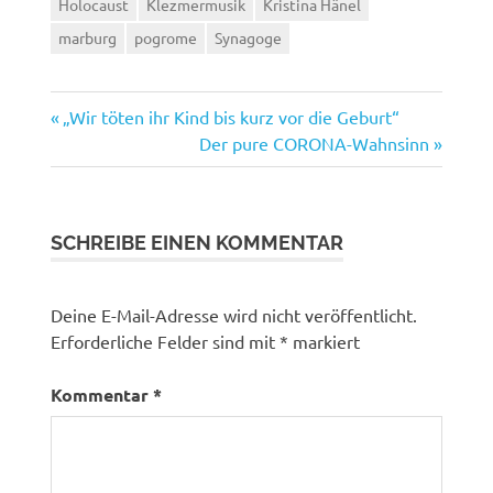
Holocaust
Klezmermusik
Kristina Hänel
marburg
pogrome
Synagoge
Vorheriger
Beitragsnavigation
„Wir töten ihr Kind bis kurz vor die Geburt“
Beitrag:
Nächster
Der pure CORONA-Wahnsinn
Beitrag:
SCHREIBE EINEN KOMMENTAR
Deine E-Mail-Adresse wird nicht veröffentlicht.
Erforderliche Felder sind mit
*
markiert
Kommentar
*