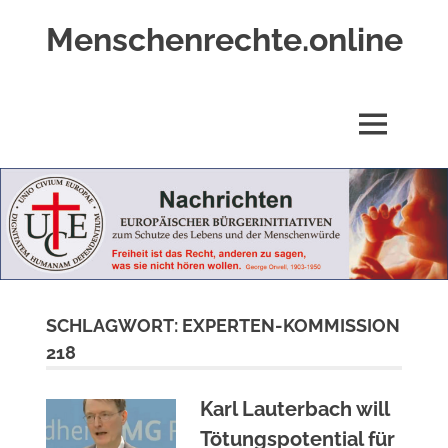
Zum
Menschenrechte.online
Inhalt
springen
Menschenrechte
für
alle
MENÜ
–
für
Geborene
wie
für
Ungeborene
SCHLAGWORT:
EXPERTEN-KOMMISSION
218
Karl Lauterbach will
Tötungspotential für