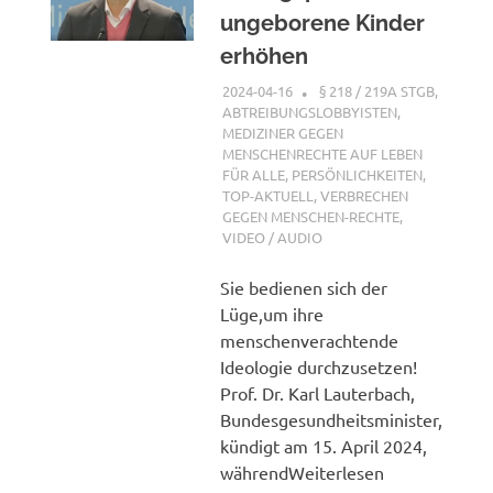
ungeborene Kinder
erhöhen
2024-04-16
XX
§ 218 / 219A STGB
,
ABTREIBUNGSLOBBYISTEN
,
MEDIZINER GEGEN
MENSCHENRECHTE AUF LEBEN
FÜR ALLE
,
PERSÖNLICHKEITEN
,
TOP-AKTUELL
,
VERBRECHEN
GEGEN MENSCHEN-RECHTE
,
VIDEO / AUDIO
Sie bedienen sich der
Lüge,um ihre
menschenverachtende
Ideologie durchzusetzen!
Prof. Dr. Karl Lauterbach,
Bundesgesundheitsminister,
kündigt am 15. April 2024,
währendWeiterlesen