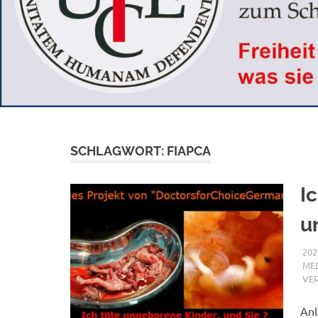
SCHLAGWORT:
FIAPCA
I
u
202
MED
VE
Anl