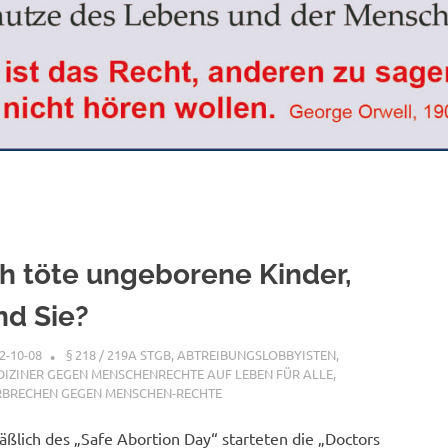
ch töte ungeborene Kinder,
nd Sie?
2-10-08
XX
§ 218 / 219A STGB
,
ABTREIBUNGSLOBBYISTEN
,
IZINER GEGEN MENSCHENRECHTE AUF LEBEN FÜR ALLE
,
RBRECHEN GEGEN MENSCHEN-RECHTE
äßlich des „Safe Abortion Day“ starteten die „Doctors