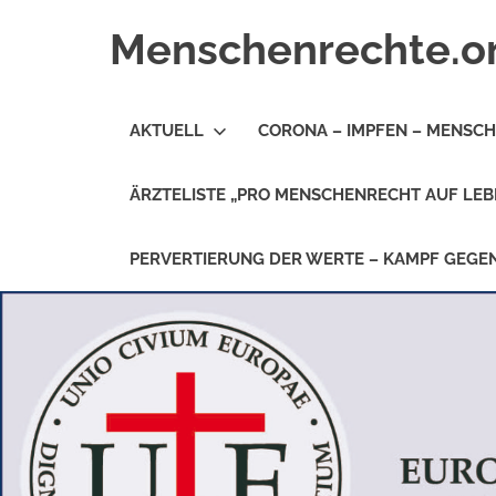
Zum
Menschenrechte.o
Inhalt
springen
Menschenrechte
für
AKTUELL
CORONA – IMPFEN – MENSC
alle
–
für
ÄRZTELISTE „PRO MENSCHENRECHT AUF LEB
Geborene
wie
für
PERVERTIERUNG DER WERTE – KAMPF GEG
Ungeborene