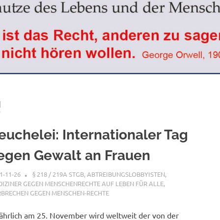
N
euchelei: Internationaler Tag
egen Gewalt an Frauen
1-11-26
XX
§ 218 / 219A STGB
,
ABTREIBUNGSLOBBYISTEN
,
IZINER GEGEN MENSCHENRECHTE AUF LEBEN FÜR ALLE
,
RBRECHEN GEGEN MENSCHEN-RECHTE
jährlich am 25. November wird weltweit der von der