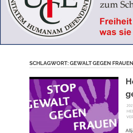
SCHLAGWORT:
GEWALT GEGEN FRAUE
H
g
202
MED
VE
All