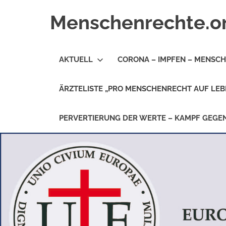
Zum
Menschenrechte.o
Inhalt
springen
Menschenrechte
für
AKTUELL
CORONA – IMPFEN – MENSC
alle
–
für
ÄRZTELISTE „PRO MENSCHENRECHT AUF LEB
Geborene
wie
für
PERVERTIERUNG DER WERTE – KAMPF GEG
Ungeborene