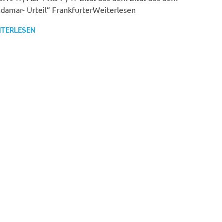
damar- Urteil“ FrankfurterWeiterlesen
ITERLESEN