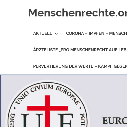
Zum
Menschenrechte.o
Inhalt
springen
Menschenrechte
für
AKTUELL
CORONA – IMPFEN – MENSC
alle
–
für
ÄRZTELISTE „PRO MENSCHENRECHT AUF LEB
Geborene
wie
für
PERVERTIERUNG DER WERTE – KAMPF GEG
Ungeborene