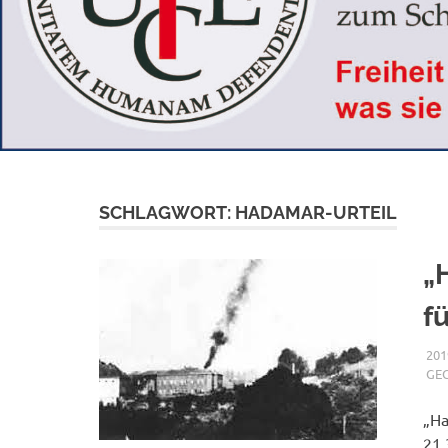
SCHLAGWORT:
HADAMAR-URTEIL
„
f
201
GE
„Ha
21.