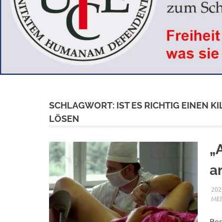
SCHLAGWORT:
IST ES RICHTIG EINEN
LÖSEN
„
a
202
ME
Ber