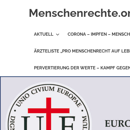
Zum
Menschenrechte.o
Inhalt
springen
Menschenrechte
für
AKTUELL
CORONA – IMPFEN – MENSC
alle
–
für
ÄRZTELISTE „PRO MENSCHENRECHT AUF LEB
Geborene
wie
für
PERVERTIERUNG DER WERTE – KAMPF GEG
Ungeborene