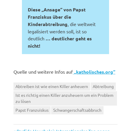
Diese „Ansage“ von Papst
Franziskus über die
Kinderabtreibung
, die weltweit
legalisiert werden soll, ist so
deutlich
… deutlicher geht es
nicht!
Quelle und weitere Infos auf
„katholisches.org“
Abtreiben ist wie einen Killer anheuern
Abtreibung
Ist es richtig einen Killer anzuheuern um ein Problem
zu lösen
Papst Franzuiskus
Schwangerschaftsabbruch
Vorheriger
Perfide Heuchelei: Internationaler Tag gegen