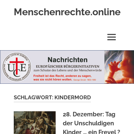
Zum
Menschenrechte.online
Inhalt
springen
Menschenrechte
für
alle
MENÜ
–
für
Geborene
wie
für
Ungeborene
SCHLAGWORT:
KINDERMORD
28. Dezember: Tag
der Unschuldigen
Kinder … ein Frevel ?