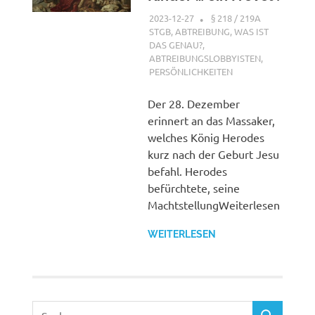
2023-12-27
XX
§ 218 / 219A
STGB
,
ABTREIBUNG, WAS IST
DAS GENAU?
,
ABTREIBUNGSLOBBYISTEN
,
PERSÖNLICHKEITEN
Der 28. Dezember
erinnert an das Massaker,
welches König Herodes
kurz nach der Geburt Jesu
befahl. Herodes
befürchtete, seine
MachtstellungWeiterlesen
WEITERLESEN
Suchen