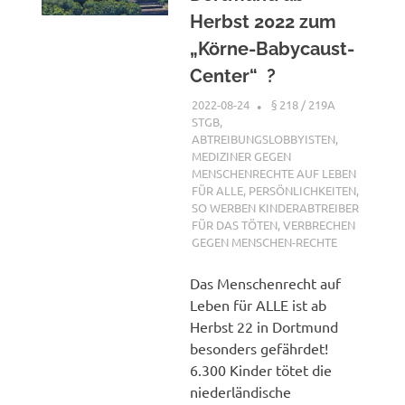
Herbst 2022 zum
„Körne-Babycaust-
Center“ ?
2022-08-24
XX
§ 218 / 219A
STGB
,
ABTREIBUNGSLOBBYISTEN
,
MEDIZINER GEGEN
MENSCHENRECHTE AUF LEBEN
FÜR ALLE
,
PERSÖNLICHKEITEN
,
SO WERBEN KINDERABTREIBER
FÜR DAS TÖTEN
,
VERBRECHEN
GEGEN MENSCHEN-RECHTE
Das Menschenrecht auf
Leben für ALLE ist ab
Herbst 22 in Dortmund
besonders gefährdet!
6.300 Kinder tötet die
niederländische