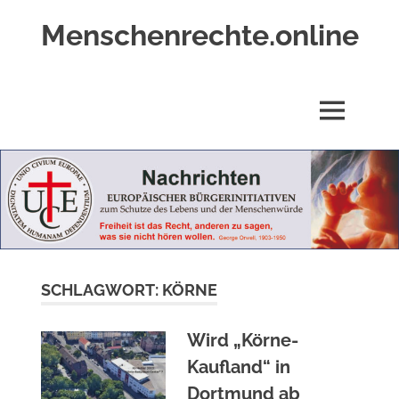
Zum
Menschenrechte.online
Inhalt
springen
Menschenrechte
für
alle
MENÜ
–
für
Geborene
wie
für
Ungeborene
SCHLAGWORT:
KÖRNE
Wird „Körne-
Kaufland“ in
Dortmund ab