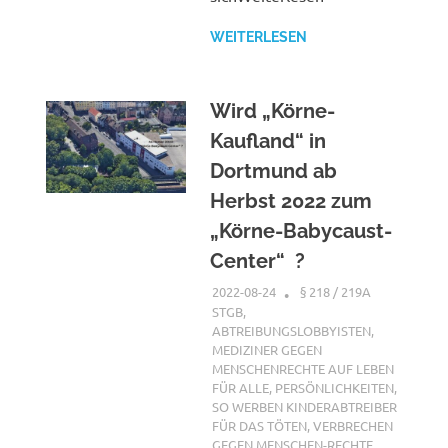
WEITERLESEN
Wird „Körne-
Kaufland“ in
Dortmund ab
Herbst 2022 zum
„Körne-Babycaust-
Center“ ?
2022-08-24
XX
§ 218 / 219A
STGB
,
ABTREIBUNGSLOBBYISTEN
,
MEDIZINER GEGEN
MENSCHENRECHTE AUF LEBEN
FÜR ALLE
,
PERSÖNLICHKEITEN
,
SO WERBEN KINDERABTREIBER
FÜR DAS TÖTEN
,
VERBRECHEN
GEGEN MENSCHEN-RECHTE