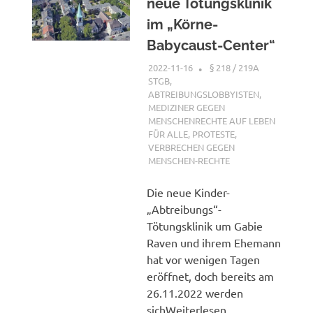
neue Tötungsklinik
im „Körne-
Babycaust-Center“
2022-11-16
XX
§ 218 / 219A
STGB
,
ABTREIBUNGSLOBBYISTEN
,
MEDIZINER GEGEN
MENSCHENRECHTE AUF LEBEN
FÜR ALLE
,
PROTESTE
,
VERBRECHEN GEGEN
MENSCHEN-RECHTE
Die neue Kinder-
„Abtreibungs“-
Tötungsklinik um Gabie
Raven und ihrem Ehemann
hat vor wenigen Tagen
eröffnet, doch bereits am
26.11.2022 werden
sichWeiterlesen