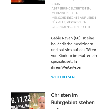
STGB
,
ABTREIBUNGSLOBBYISTEN
,
MEDIZINER GEGEN
MENSCHENRECHTE AUF LEBEN
FÜR ALLE
,
VERBRECHEN
GEGEN MENSCHEN-RECHTE
Gabie Raven (60) ist eine
holländische Medizinern
und hat sich auf das Töten
von Kindern im Mutterleib
spezialisiert. In
ihremWeiterlesen
WEITERLESEN
Christen im
Ruhrgebiet stehen