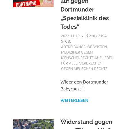
auf gegen
Dortmunder
„Spezialklinik des
Todes“
2022-11-19
XX
§ 218 / 219A
STGB
,
ABTREIBUNGSLOBBYISTEN
,
MEDIZINER GEGEN
MENSCHENRECHTE AUF LEBEN
FÜR ALLE
,
VERBRECHEN
GEGEN MENSCHEN-RECHTE
Wider den Dortmunder
Babycaust !
WEITERLESEN
Widerstand gegen