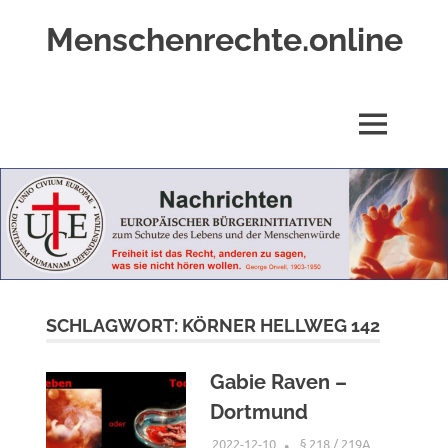
Zum
Menschenrechte.online
Inhalt
springen
Menschenrechte
für
alle
MENÜ
–
für
Geborene
wie
für
Ungeborene
SCHLAGWORT:
KÖRNER HELLWEG 142
Gabie Raven –
Dortmund
2022-12-10
XX
§ 218 / 219A