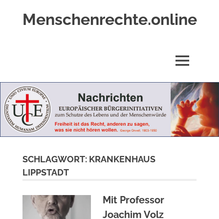
Zum
Menschenrechte.online
Inhalt
springen
Menschenrechte
für
alle
MENÜ
–
für
Geborene
wie
für
Ungeborene
SCHLAGWORT:
KRANKENHAUS
LIPPSTADT
Mit Professor
Joachim Volz