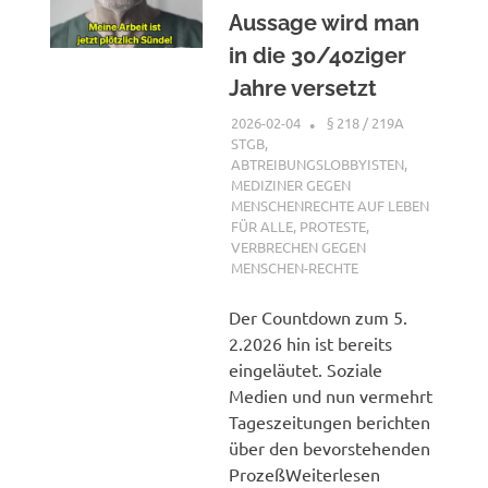
Aussage wird man
in die 30/40ziger
Jahre versetzt
2026-02-04
XX
§ 218 / 219A
STGB
,
ABTREIBUNGSLOBBYISTEN
,
MEDIZINER GEGEN
MENSCHENRECHTE AUF LEBEN
FÜR ALLE
,
PROTESTE
,
VERBRECHEN GEGEN
MENSCHEN-RECHTE
Der Countdown zum 5.
2.2026 hin ist bereits
eingeläutet. Soziale
Medien und nun vermehrt
Tageszeitungen berichten
über den bevorstehenden
ProzeßWeiterlesen