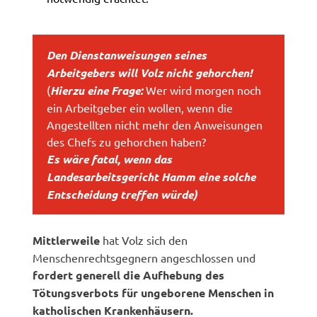
Den Dienstanweisungen seines
Arbeitgebers will Volz nicht gehorchen!
(
Hierzu eine Frage:
Wer wird morgen noch
ein Arbeitgeber ein wollen, wenn die
Angestellten nicht mehr den Anweisungen
des Chefs zu gehorchen haben?
Es wäre fatal, wenn das
Landesarbeitsgericht Hamm eine solche
Entscheidung treffen würde)
Mittlerweile
hat Volz sich den
Menschenrechtsgegnern angeschlossen und
fordert generell die Aufhebung des
Tötungsverbots für ungeborene Menschen in
katholischen Krankenhäusern.