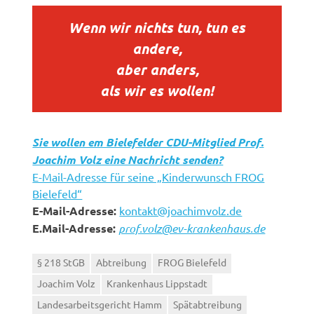
Wenn wir nichts tun, tun es
andere,
aber anders,
als wir es wollen!
Sie wollen em Bielefelder CDU-Mitglied Prof.
Joachim Volz eine Nachricht senden?
E-Mail-Adresse für seine „Kinderwunsch FROG
Bielefeld“
E-Mail-Adresse:
kontakt@joachimvolz.de
E.Mail-Adresse:
prof.volz@ev-krankenhaus.de
§ 218 StGB
Abtreibung
FROG Bielefeld
Joachim Volz
Krankenhaus Lippstadt
Landesarbeitsgericht Hamm
Spätabtreibung