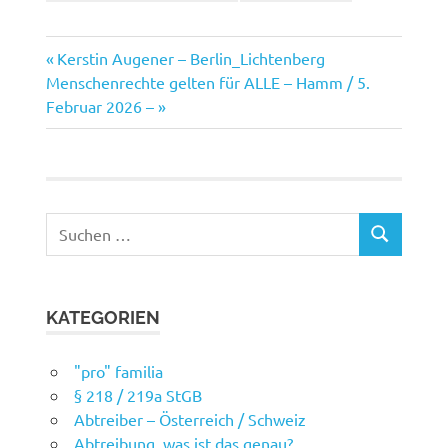
Vorheriger
Beitragsnavigation
Kerstin Augener – Berlin_Lichtenberg
Nächster
Beitrag:
Menschenrechte gelten für ALLE – Hamm / 5.
Beitrag:
Februar 2026 –
Suchen
SUCHEN
nach:
KATEGORIEN
"pro" familia
§ 218 / 219a StGB
Abtreiber – Österreich / Schweiz
Abtreibung, was ist das genau?