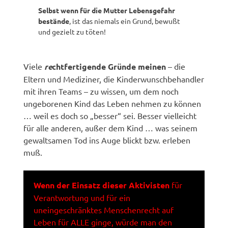
Selbst wenn für die Mutter Lebensgefahr
bestände
, ist das niemals ein Grund, bewußt
und gezielt zu töten!
Viele
re
chtfertigende Gründe meinen
– die
Eltern und Mediziner, die Kinderwunschbehandler
mit ihren Teams – zu wissen, um dem noch
ungeborenen Kind das Leben nehmen zu können
… weil es doch so „besser“ sei. Besser vielleicht
für alle anderen, außer dem Kind … was seinem
gewaltsamen Tod ins Auge blickt bzw. erleben
muß.
Wenn der Einsatz dieser Aktivisten
für
Verantwortung und für ein
uneingeschränktes Menschenrecht auf
Leben für ALLE ginge, würde man den