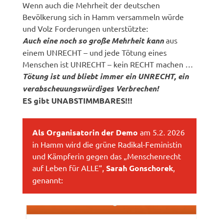
Wenn auch die Mehrheit der deutschen
Bevölkerung sich in Hamm versammeln würde
und Volz Forderungen unterstützte:
Auch eine noch so große Mehrheit kann
aus
einem UNRECHT – und jede Tötung eines
Menschen ist UNRECHT – kein RECHT machen …
Tötung ist und bliebt immer ein UNRECHT, ein
verabscheuungswürdiges Verbrechen!
ES gibt UNABSTIMMBARES!!!
Als Organisatorin der Demo
am 5.2. 2026
in Hamm wird die grüne Radikal-Feministin
und Kämpferin gegen das „Menschenrecht
auf Leben für ALLE“,
Sarah Gonschorek
,
genannt: