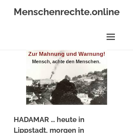
Zum
Menschenrechte.online
Inhalt
springen
Menschenrechte
für
alle
MENÜ
–
für
Geborene
wie
für
Ungeborene
HADAMAR … heute in
Lippstadt, morgen in