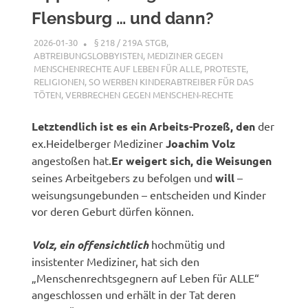
Flensburg … und dann?
2026-01-30
XX
§ 218 / 219A STGB
,
ABTREIBUNGSLOBBYISTEN
,
MEDIZINER GEGEN
MENSCHENRECHTE AUF LEBEN FÜR ALLE
,
PROTESTE
,
RELIGIONEN
,
SO WERBEN KINDERABTREIBER FÜR DAS
TÖTEN
,
VERBRECHEN GEGEN MENSCHEN-RECHTE
Letztendlich ist es ein Arbeits-Prozeß, den
der
ex.Heidelberger Mediziner
Joachim Volz
angestoßen hat.
Er weigert sich, die Weisungen
seines Arbeitgebers zu befolgen und
will
–
weisungsungebunden – entscheiden und Kinder
vor deren Geburt dürfen können.
Volz, ein offensichtlich
hochmütig und
insistenter Mediziner, hat sich den
„Menschenrechtsgegnern auf Leben für ALLE“
angeschlossen und erhält in der Tat deren