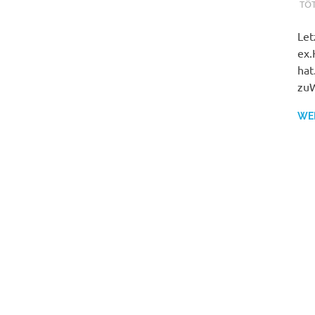
TÖ
Let
ex.
hat
zuW
WE