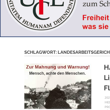
SCHLAGWORT:
LANDESARBEITSGERIC
H
L
F
202
MED
PR