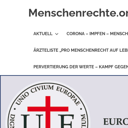
Zum
Menschenrechte.o
Inhalt
springen
Menschenrechte
für
AKTUELL
CORONA – IMPFEN – MENSC
alle
–
für
ÄRZTELISTE „PRO MENSCHENRECHT AUF LEB
Geborene
wie
für
PERVERTIERUNG DER WERTE – KAMPF GEG
Ungeborene