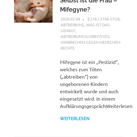
Selbst ist die Frau –
Mifegyne?
2026-02-04
XX
§ 218 / 219A STGB
,
ABTREIBUNG, WAS IST DAS
GENAU?
,
ABTREIBUNGSLOBBYISTEN
,
VERBRECHEN GEGEN MENSCHEN-
RECHTE
Mifegyne ist ein „Pestizid“,
welches zum Töten
(„abtreiben“) von
ungeborenen Kindern
entwickelt wurde und auch
eingesetzt wird. In einem
AufklärungsgesprächWeiterlesen
WEITERLESEN