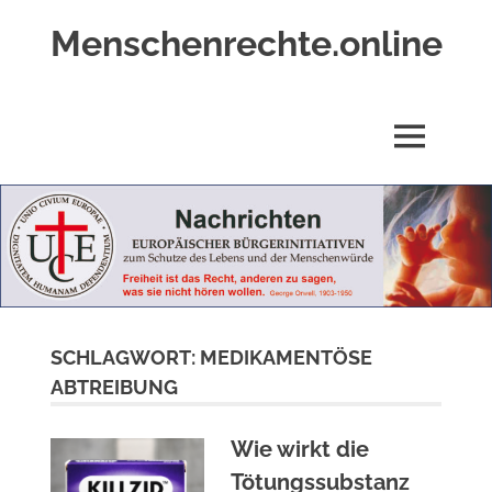
Zum
Menschenrechte.online
Inhalt
springen
Menschenrechte
für
alle
MENÜ
–
für
Geborene
wie
für
Ungeborene
SCHLAGWORT:
MEDIKAMENTÖSE
ABTREIBUNG
Wie wirkt die
Tötungssubstanz