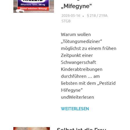
„Mifegyne“
2026-05-16
XX
§ 218 / 219A
STGB
Warum wollen
„Tötungsmediziner“
möglichst zu einem frühen
Zeitpunkt einer
Schwangerschaft
Kinderabtreibungen
durchführen … am
liebsten mit dem „Pestizid
Mifegyne“
undWeiterlesen
WEITERLESEN