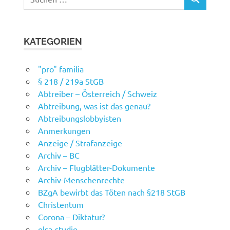
SUCHEN
nach:
KATEGORIEN
"pro" familia
§ 218 / 219a StGB
Abtreiber – Österreich / Schweiz
Abtreibung, was ist das genau?
Abtreibungslobbyisten
Anmerkungen
Anzeige / Strafanzeige
Archiv – BC
Archiv – Flugblätter-Dokumente
Archiv-Menschenrechte
BZgA bewirbt das Töten nach §218 StGB
Christentum
Corona – Diktatur?
elsa-studie