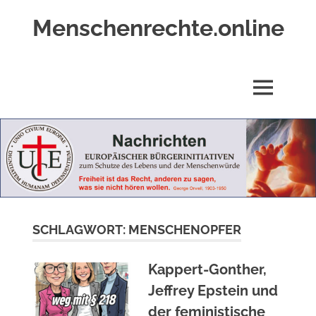
Zum
Menschenrechte.online
Inhalt
springen
Menschenrechte
für
alle
MENÜ
–
für
Geborene
wie
für
Ungeborene
SCHLAGWORT:
MENSCHENOPFER
Kappert-Gonther,
Jeffrey Epstein und
der feministische