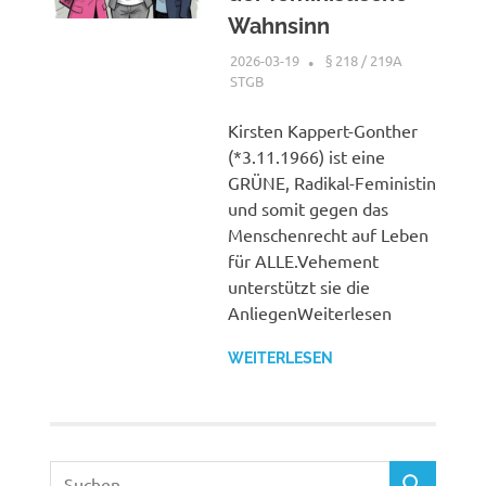
Wahnsinn
2026-03-19
XX
§ 218 / 219A
STGB
Kirsten Kappert-Gonther
(*3.11.1966) ist eine
GRÜNE, Radikal-Feministin
und somit gegen das
Menschenrecht auf Leben
für ALLE.Vehement
unterstützt sie die
AnliegenWeiterlesen
WEITERLESEN
Suchen