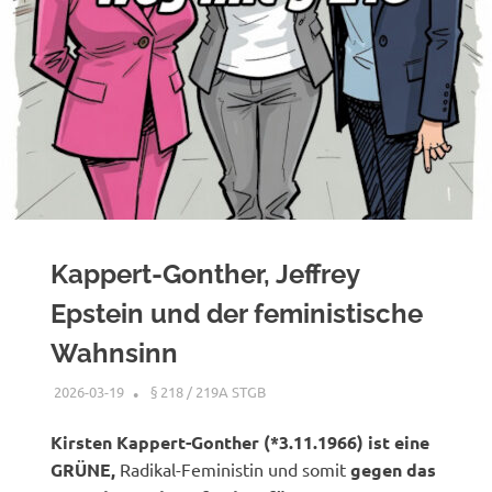
Kappert-Gonther, Jeffrey
Epstein und der feministische
Wahnsinn
2026-03-19
XX
§ 218 / 219A STGB
Kirsten Kappert-Gonther (*3.11.1966) ist eine
GRÜNE,
Radikal-Feministin und somit
gegen das