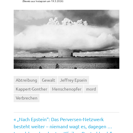
(Beweis aus Instagram am 19.3.2026)
Abtreibung
Gewalt
Jeffrey Epsein
Kappert-Gonther
Menschenopfer
mord
Verbrechen
Vorheriger
Beitragsnavigation
„Nach Epstein“: Das Perversen-Netzwerk
Beitrag:
besteht weiter – niemand wagt es, dagegen …
Nächster