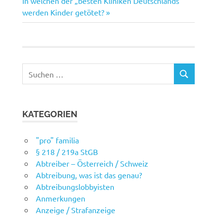
In welchen der „besten Kliniken Deutschlands“
Beitrag:
werden Kinder getötet?
Suchen
SUCHEN
nach:
KATEGORIEN
"pro" familia
§ 218 / 219a StGB
Abtreiber – Österreich / Schweiz
Abtreibung, was ist das genau?
Abtreibungslobbyisten
Anmerkungen
Anzeige / Strafanzeige