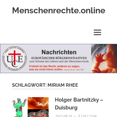
Zum
Menschenrechte.online
Inhalt
springen
Menschenrechte
für
alle
MENÜ
–
für
Geborene
wie
für
Ungeborene
SCHLAGWORT:
MIRIAM RHEE
Holger Bartnitzky –
Duisburg
2023-08-19
XX
§ 218 / 219A