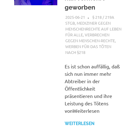
geworben
2025-06-21
XX
§ 218 / 219A
STGB
,
MEDIZINER GEGEN
MENSCHENRECHTE AUF LEBEN
FÜR ALLE
,
VERBRECHEN
GEGEN MENSCHEN-RECHTE
,
WERBEN FÜR DAS TÖTEN
NACH §218
Es ist schon auffällig, daß
sich nun immer mehr
Abtreiber in der
Öffentlichkeit
präsentieren und ihre
Leistung des Tötens
vonWeiterlesen
WEITERLESEN