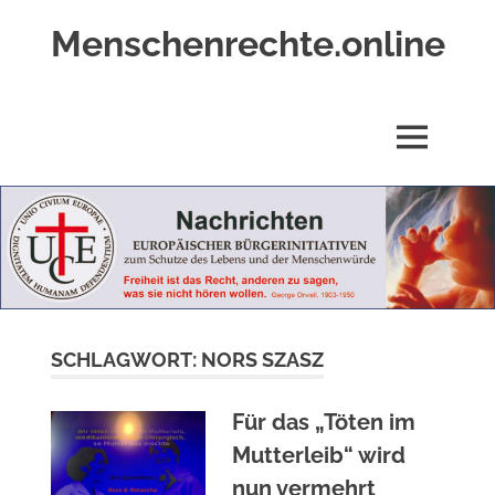
Zum
Menschenrechte.online
Inhalt
springen
Menschenrechte
für
alle
MENÜ
–
für
Geborene
wie
für
Ungeborene
SCHLAGWORT:
NORS SZASZ
Für das „Töten im
Mutterleib“ wird
nun vermehrt