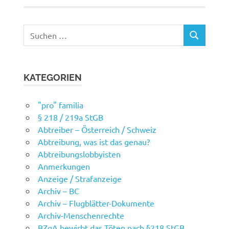
Suchen
SUCHEN
nach:
KATEGORIEN
"pro" familia
§ 218 / 219a StGB
Abtreiber – Österreich / Schweiz
Abtreibung, was ist das genau?
Abtreibungslobbyisten
Anmerkungen
Anzeige / Strafanzeige
Archiv – BC
Archiv – Flugblätter-Dokumente
Archiv-Menschenrechte
BZgA bewirbt das Töten nach §218 StGB