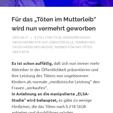
Für das „Töten im Mutterleib“
wird nun vermehrt geworben
2025-06-21
XX
§ 218 / 219A STGB
,
MEDIZINER GEGEN
MENSCHENRECHTE AUF LEBEN FÜR ALLE
,
VERBRECHEN
GEGEN MENSCHEN-RECHTE
,
WERBEN FÜR DAS TÖTEN
NACH §218
Es ist schon auffällig,
daß sich nun immer mehr
Abtreiber in der Öffentlichkeit präsentieren und
ihre Leistung des Tötens von ungeborenen
Kindern als normale „medizinische Leistung“ den
Frauen „verkaufen“.
In Anlehnung an die manipulierte „ELSA-
Studie“ wird behauptet,
es gäbe zu wenige
Mediziner, die das Töten nach § 218 StGB
anbieten und durchführen würden.