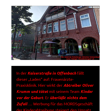
In der
Kaiserstraße in Offenbach
fällt
dieser „Laden“ auf: Frauenärzte-
Praxisklinik. Hier wirkt der
Abtreiber Oliver
Krumm und tötet
mit seinem Team
Kinder
vor der Geburt
. Er
überläßt nichts dem
Zufall
… Werbung für das MORDSgeschäft
der Kinderabtreibung steigert den Umsatz.