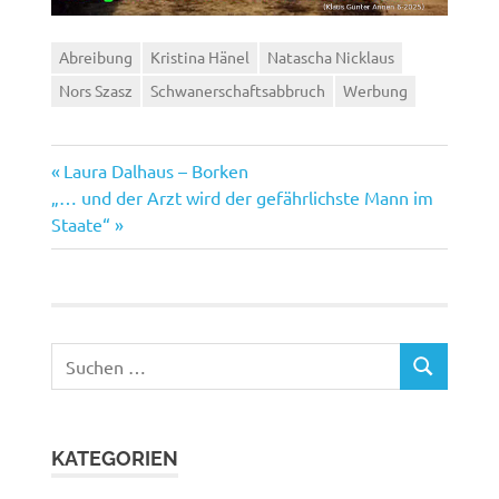
Abreibung
Kristina Hänel
Natascha Nicklaus
Nors Szasz
Schwanerschaftsabbruch
Werbung
Vorheriger
Beitragsnavigation
Laura Dalhaus – Borken
Nächster
Beitrag:
„… und der Arzt wird der gefährlichste Mann im
Beitrag:
Staate“
Suchen
SUCHEN
nach:
KATEGORIEN