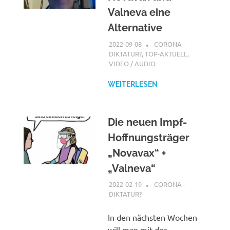
Valneva eine
Alternative
2022-09-08
XX
CORONA -
DIKTATUR?
,
TOP-AKTUELL
,
VIDEO / AUDIO
WEITERLESEN
Die neuen Impf-
Hoffnungsträger
„Novavax“ +
„Valneva“
2022-02-19
XX
CORONA -
DIKTATUR?
In den nächsten Wochen
will man mit der