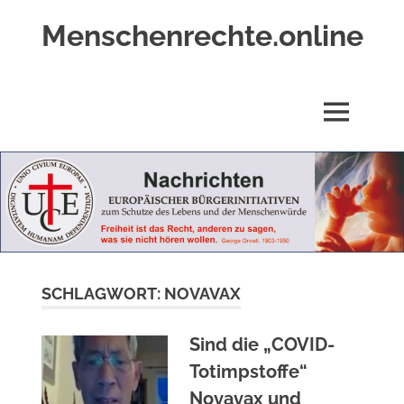
Zum
Menschenrechte.online
Inhalt
springen
Menschenrechte
für
alle
MENÜ
–
für
Geborene
wie
für
Ungeborene
SCHLAGWORT:
NOVAVAX
Sind die „COVID-
Totimpstoffe“
Novavax und