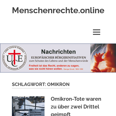
Zum
Menschenrechte.online
Inhalt
springen
Menschenrechte
für
alle
MENÜ
–
für
Geborene
wie
für
Ungeborene
SCHLAGWORT:
OMIKRON
Omikron-Tote waren
zu über zwei Drittel
geimpft