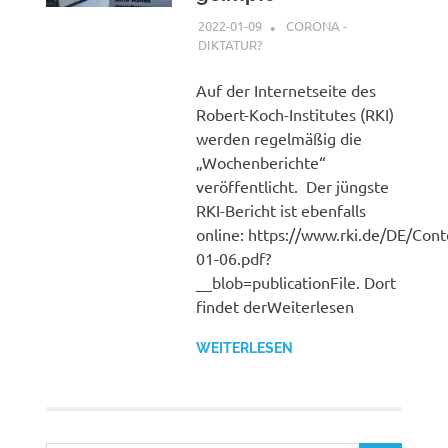
2022-01-09
XX
CORONA -
DIKTATUR?
Auf der Internetseite des
Robert-Koch-Institutes (RKI)
werden regelmäßig die
„Wochenberichte“
veröffentlicht. Der jüngste
RKI-Bericht ist ebenfalls
online: https://www.rki.de/DE/Co
01-06.pdf?
__blob=publicationFile. Dort
findet derWeiterlesen
WEITERLESEN