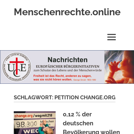
Zum
Menschenrechte.online
Inhalt
springen
Menschenrechte
für
alle
MENÜ
–
für
Geborene
wie
für
Ungeborene
SCHLAGWORT:
PETITION CHANGE.ORG
0,12 % der
deutschen
Bevölkerung wollen