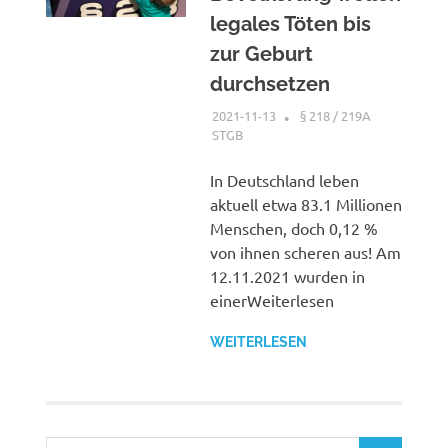
legales Töten bis
zur Geburt
durchsetzen
2021-11-13
XX
§ 218 / 219A
STGB
In Deutschland leben
aktuell etwa 83.1 Millionen
Menschen, doch 0,12 %
von ihnen scheren aus! Am
12.11.2021 wurden in
einerWeiterlesen
WEITERLESEN
Suchen