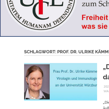
SCHLAGWORT:
PROF. DR. ULRIKE KÄM
„
d
202
WAH
„Di
äuß