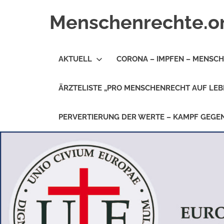
Zum
Menschenrechte.o
Inhalt
springen
Menschenrechte
für
AKTUELL
CORONA – IMPFEN – MENSC
alle
–
für
ÄRZTELISTE „PRO MENSCHENRECHT AUF LEB
Geborene
wie
für
PERVERTIERUNG DER WERTE – KAMPF GEG
Ungeborene