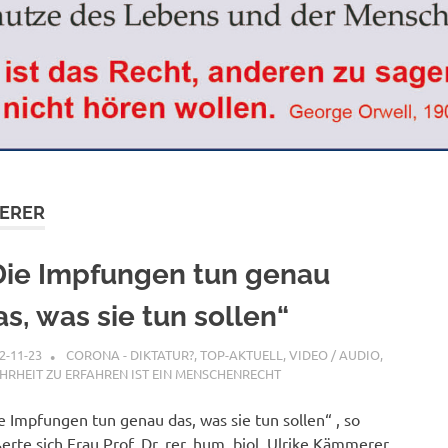
MERER
Die Impfungen tun genau
as, was sie tun sollen“
2-11-23
XX
CORONA - DIKTATUR?
,
TOP-AKTUELL
,
VIDEO / AUDIO
,
RHEIT ZU ERFAHREN IST EIN MENSCHENRECHT
e Impfungen tun genau das, was sie tun sollen“ , so
erte sich Frau Prof. Dr. rer. hum. biol. Ulrike Kämmerer