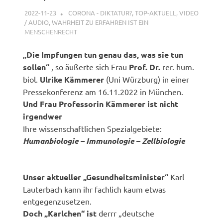
2022-11-23
XX
CORONA - DIKTATUR?
,
TOP-AKTUELL
,
VIDEO
/ AUDIO
,
WAHRHEIT ZU ERFAHREN IST EIN
MENSCHENRECHT
„Die Impfungen tun genau das, was sie tun
sollen“
, so äußerte sich Frau
Prof. Dr.
rer. hum.
biol.
Ulrike Kämmerer
(Uni Würzburg) in einer
Pressekonferenz am 16.11.2022 in München.
Und Frau Professorin Kämmerer ist nicht
irgendwer
Ihre wissenschaftlichen Spezialgebiete:
Humanbiologie – Immunologie – Zellbiologie
Unser aktueller „Gesundheitsminister“
Karl
Lauterbach kann ihr fachlich kaum etwas
entgegenzusetzen.
Doch „Karlchen“ ist
derrr „deutsche