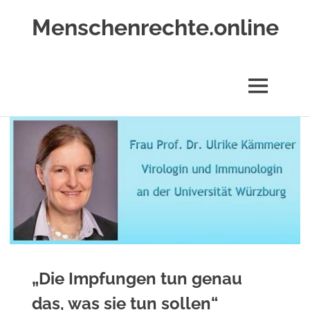
Zum
Menschenrechte.online
Inhalt
springen
Menschenrechte
für
alle
MENÜ
–
für
Geborene
wie
für
Ungeborene
„Die Impfungen tun genau
das, was sie tun sollen“