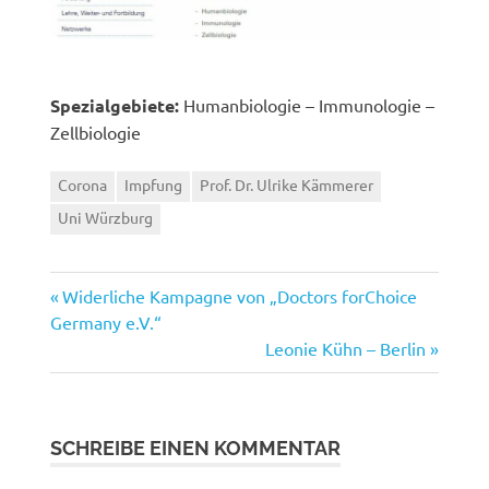
Spezialgebiete:
Humanbiologie – Immunologie –
Zellbiologie
Corona
Impfung
Prof. Dr. Ulrike Kämmerer
Uni Würzburg
Vorheriger
Beitragsnavigation
Widerliche Kampagne von „Doctors forChoice
Beitrag:
Germany e.V.“
Nächster
Leonie Kühn – Berlin
Beitrag:
SCHREIBE EINEN KOMMENTAR