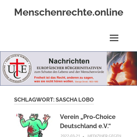
Zum
Menschenrechte.online
Inhalt
springen
Menschenrechte
für
alle
MENÜ
–
für
Geborene
wie
für
Ungeborene
SCHLAGWORT:
SASCHA LOBO
Verein „Pro-Choice
Deutschland e.V.“
2022-03-21
G A
MEDIZINER GEGEN