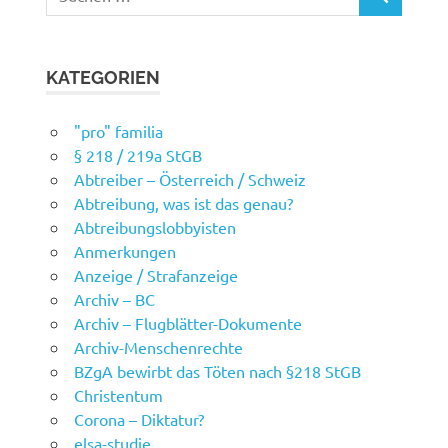
SUCHEN
nach:
KATEGORIEN
"pro" familia
§ 218 / 219a StGB
Abtreiber – Österreich / Schweiz
Abtreibung, was ist das genau?
Abtreibungslobbyisten
Anmerkungen
Anzeige / Strafanzeige
Archiv – BC
Archiv – Flugblätter-Dokumente
Archiv-Menschenrechte
BZgA bewirbt das Töten nach §218 StGB
Christentum
Corona – Diktatur?
elsa-studie