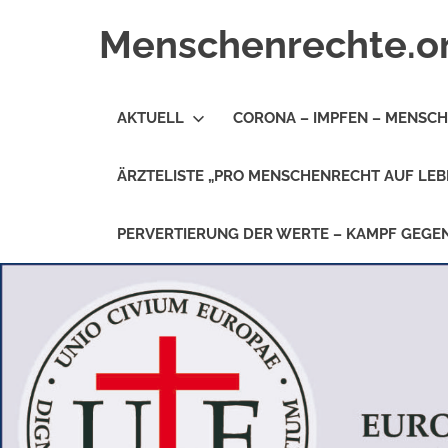
Zum
Menschenrechte.o
Inhalt
springen
Menschenrechte
für
AKTUELL
CORONA – IMPFEN – MENSC
alle
–
für
ÄRZTELISTE „PRO MENSCHENRECHT AUF LEB
Geborene
wie
für
PERVERTIERUNG DER WERTE – KAMPF GEG
Ungeborene