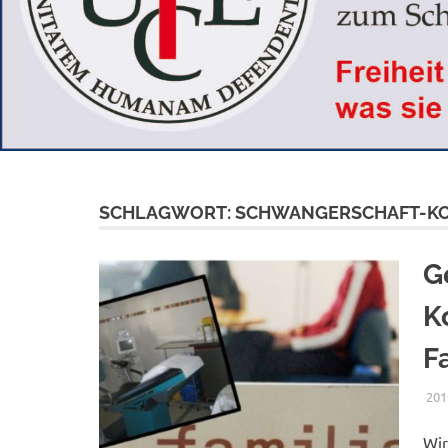
SCHLAGWORT:
SCHWANGERSCHAFT-KO
G
K
F
201
Wir