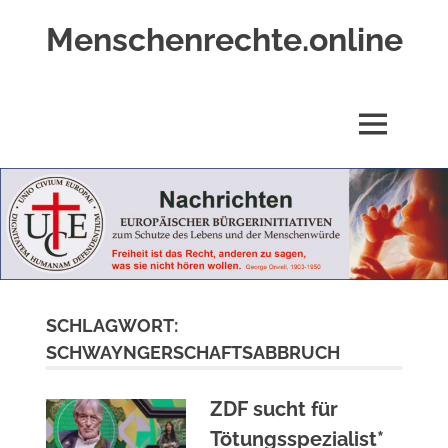
Zum
Menschenrechte.online
Inhalt
springen
Menschenrechte
für
alle
MENÜ
–
für
Geborene
wie
für
Ungeborene
SCHLAGWORT:
SCHWAYNGERSCHAFTSABBRUCH
ZDF sucht für
Tötungsspezialist*