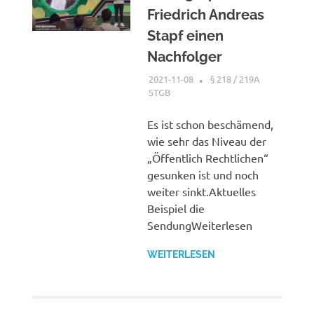
Friedrich Andreas
Stapf einen
Nachfolger
2021-11-08
XX
§ 218 / 219A
STGB
Es ist schon beschämend,
wie sehr das Niveau der
„Öffentlich Rechtlichen“
gesunken ist und noch
weiter sinkt.Aktuelles
Beispiel die
SendungWeiterlesen
WEITERLESEN