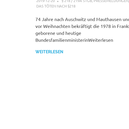
2019-12-20
G A
§ 218 / 219A STGB
,
PRESSEMELDUNGEN
DAS TÖTEN NACH §218
74 Jahre nach Auschwitz und Mauthausen un
vor Weihnachten bekräftigt die 1978 in Fran
geborene und heutige
BundesfamilienministerinWeiterlesen
WEITERLESEN