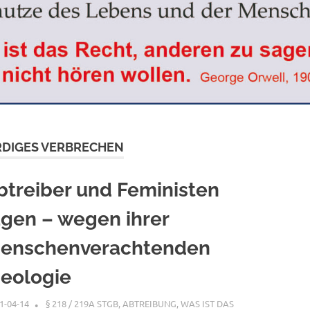
DIGES VERBRECHEN
btreiber und Feministen
ügen – wegen ihrer
enschenverachtenden
deologie
1-04-14
XX
§ 218 / 219A STGB
,
ABTREIBUNG, WAS IST DAS