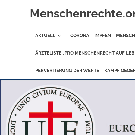
Zum
Menschenrechte.o
Inhalt
springen
Menschenrechte
für
AKTUELL
CORONA – IMPFEN – MENSC
alle
–
für
ÄRZTELISTE „PRO MENSCHENRECHT AUF LEB
Geborene
wie
für
PERVERTIERUNG DER WERTE – KAMPF GEG
Ungeborene