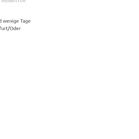
,
WERBEN FÜR
d wenige Tage
kfurt/Oder