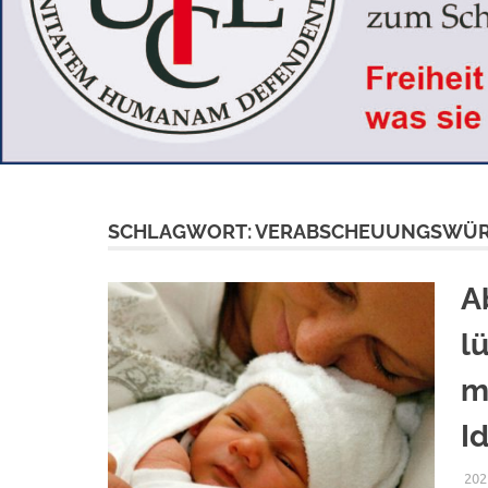
SCHLAGWORT:
VERABSCHEUUNGSWÜR
A
l
m
I
202