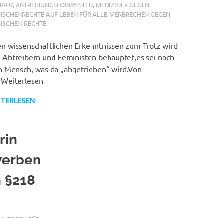
NAU?
,
ABTREIBUNGSLOBBYISTEN
,
MEDIZINER GEGEN
SCHENRECHTE AUF LEBEN FÜR ALLE
,
VERBRECHEN GEGEN
NSCHEN-RECHTE
en wissenschaftlichen Erkenntnissen zum Trotz wird
 Abtreibern und Feministen behauptet,es sei noch
n Mensch, was da „abgetrieben“ wird.Von
Weiterlesen
ITERLESEN
rin
ewerben
 §218