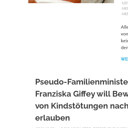
GE
MEN
ME
All
von
kei
den
WE
Pseudo-Familienministe
Franziska Giffey will B
von Kindstötungen nach
erlauben