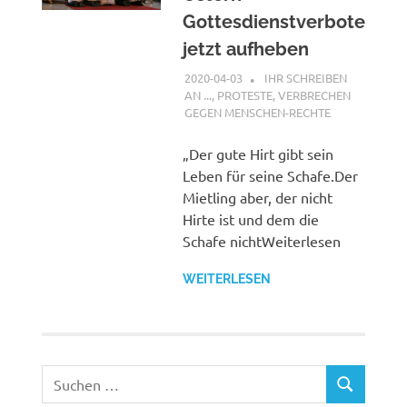
Gottesdienstverbote
jetzt aufheben
2020-04-03
G A
IHR SCHREIBEN
AN ...
,
PROTESTE
,
VERBRECHEN
GEGEN MENSCHEN-RECHTE
„Der gute Hirt gibt sein
Leben für seine Schafe.Der
Mietling aber, der nicht
Hirte ist und dem die
Schafe nichtWeiterlesen
WEITERLESEN
Suchen
SUCHEN
nach: