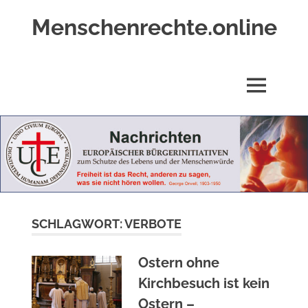
Zum
Menschenrechte.online
Inhalt
springen
Menschenrechte
für
alle
MENÜ
–
für
Geborene
wie
für
Ungeborene
SCHLAGWORT:
VERBOTE
Ostern ohne
Kirchbesuch ist kein
Ostern –