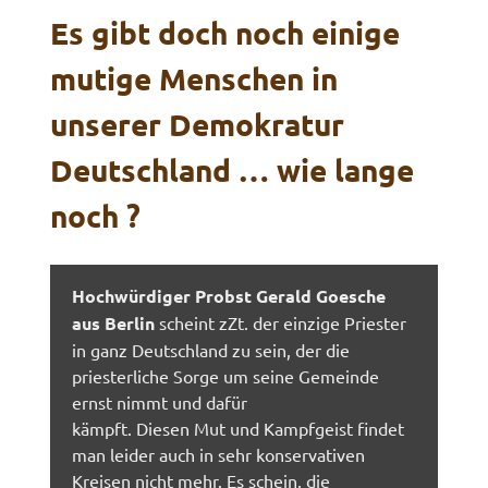
Es gibt doch noch einige
mutige Menschen in
unserer Demokratur
Deutschland … wie lange
noch ?
Hochwürdiger Probst Gerald Goesche
aus Berlin
scheint zZt. der einzige Priester
in ganz Deutschland zu sein, der die
priesterliche Sorge um seine Gemeinde
ernst nimmt und dafür
kämpft. Diesen Mut und Kampfgeist findet
man leider auch in sehr konservativen
Kreisen nicht mehr. Es schein, die