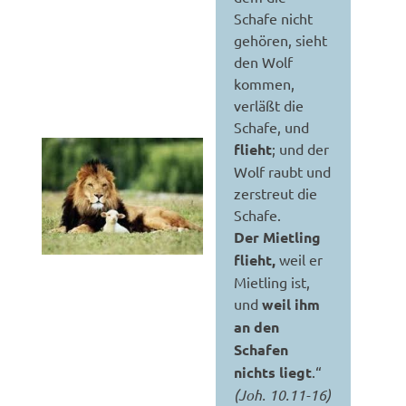
Schafe nicht
gehören, sieht
den Wolf
kommen,
verläßt die
Schafe, und
flieht
; und der
Wolf raubt und
zerstreut die
Schafe.
Der Mietling
flieht,
weil er
Mietling ist,
und
weil ihm
an den
Schafen
nichts liegt
.“
(Joh. 10.11-16)