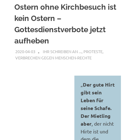
Ostern ohne Kirchbesuch ist
kein Ostern –
Gottesdienstverbote jetzt
aufheben
2020-04-03
G A
IHR SCHREIBEN AN ...
,
PROTESTE
,
VERBRECHEN GEGEN MENSCHEN-RECHTE
„
Der gute Hirt
gibt sein
Leben für
seine Schafe.
Der Mietling
aber
, der nicht
Hirte ist und
dem die