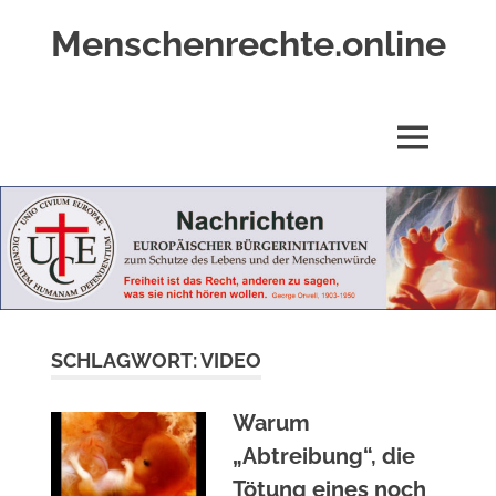
Zum
Menschenrechte.online
Inhalt
springen
Menschenrechte
für
alle
MENÜ
–
für
Geborene
wie
für
Ungeborene
SCHLAGWORT:
VIDEO
Warum
„Abtreibung“, die
Tötung eines noch