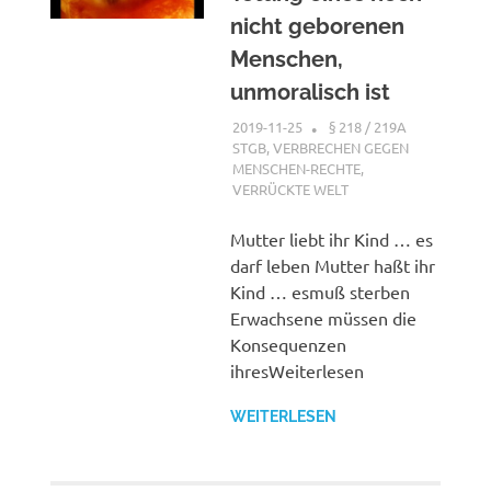
nicht geborenen
Menschen,
unmoralisch ist
2019-11-25
G A
§ 218 / 219A
STGB
,
VERBRECHEN GEGEN
MENSCHEN-RECHTE
,
VERRÜCKTE WELT
Mutter liebt ihr Kind … es
darf leben Mutter haßt ihr
Kind … esmuß sterben
Erwachsene müssen die
Konsequenzen
ihresWeiterlesen
WEITERLESEN