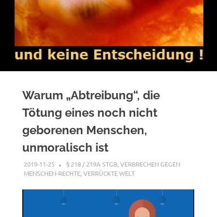
Warum „Abtreibung“, die
Tötung eines noch nicht
geborenen Menschen,
unmoralisch ist
2019-11-25
G A
§ 218 / 219A STGB
,
VERBRECHEN GEGEN
MENSCHEN-RECHTE
,
VERRÜCKTE WELT