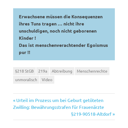
Erwachsene müssen die Konsequenzen
ihres Tuns tragen … nicht ihre
unschuldigen, noch nicht geborenen
Kinder !
Das ist menschenverachtender Egoismus
pur !!
§218 StGB
219a
Abtreibung
Menschenrechte
unmoralisch
Video
Vorheriger
Beitragsnavigation
Urteil im Prozess um bei Geburt getöteten
Beitrag:
Zwilling: Bewährungsstrafen für Frauenärzte
Nächster
§219-90518-Altdorf
Beitrag: