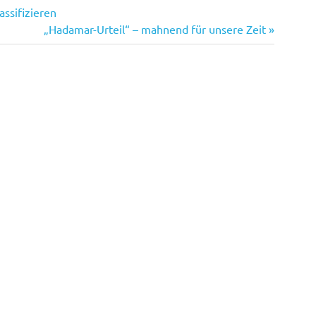
assifizieren
Nächster
„Hadamar-Urteil“ – mahnend für unsere Zeit
Beitrag: