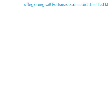
Vorheriger
Beitragsnavigation
Regierung will Euthanasie als natürlichen Tod kl
Beitrag: