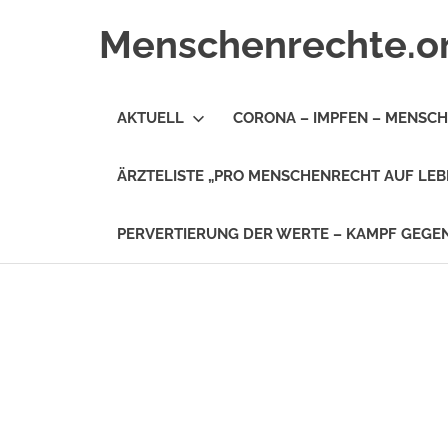
Zum
Menschenrechte.o
Inhalt
springen
Menschenrechte
für
AKTUELL
CORONA – IMPFEN – MENSC
alle
–
für
ÄRZTELISTE „PRO MENSCHENRECHT AUF LEB
Geborene
wie
für
PERVERTIERUNG DER WERTE – KAMPF GEG
Ungeborene