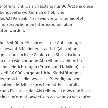
öffentlicht. Da sich bislang nur 90 Ärzte in diese
eibungsbefürworter nun erhebliche
es §219a StGB. Nach wie vor wird behauptet,
eine ausreichenden Informationen über
alten würden.
e: Seit über 45 Jahren ist die Abtreibung in
insgesamt 6 Millionen staatlich (also ohne
en. Und auch die Zahlen des Statistischen
n nach wie vor hohe Abtreibungszahlen: Im
ungseinrichtungen (Praxen und Kliniken), in
fiziell 26.000 vorgeburtliche Kindstötungen
 denen sich ja die bewusste Beendigung von
tionsdefizit zu sprechen, ist bestenfalls
ichen Einsatzes der Abtreibungs-Lobby und ihrer
eines Informationsdefizits als wahr zu verkaufen.