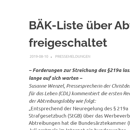
BÄK-Liste über Ab
freigeschaltet
2019-08-10
G A
PRESSEMELDUNGEN
– Forderungen zur Streichung des §219a las
lange auf sich warten –
Susanne Wenzel, Pressesprecherin der Christd
für das Leben (CDL) kommentiert die ersten Re
der Abtreibungslobby wie folgt:
„Entsprechend der Neuregelung des § 219a
Strafgesetzbuch (StGB) über das Werbeverb
Abtreibungen hat die Bundesärztekammer (
Juli erstmals im Internet ein bundesweites