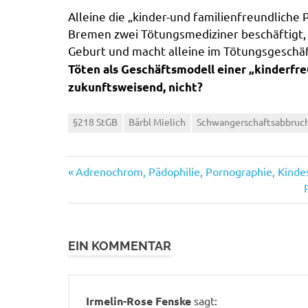
Alleine die „kinder-und familienfreundliche 
Bremen zwei Tötungsmediziner beschäftigt, t
Geburt und macht alleine im Tötungsgeschäf
Töten als Geschäftsmodell einer „kinderfre
zukunftsweisend, nicht?
§218 StGB
Bärbl Mielich
Schwangerschaftsabbruc
Vorheriger
Beitragsnavigation
Adrenochrom, Pädophilie, Pornographie, Kin
Beitrag:
EIN KOMMENTAR
Irmelin-Rose Fenske
sagt: