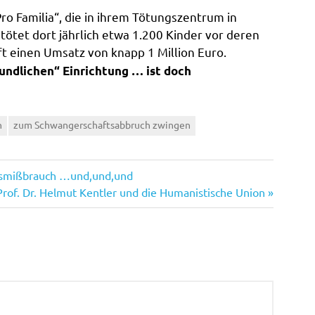
Pro Familia“, die in ihrem Tötungszentrum in
ötet dort jährlich etwa 1.200 Kinder vor deren
t einen Umsatz von knapp 1 Million Euro.
undlichen“ Einrichtung … ist doch
h
zum Schwangerschaftsabbruch zwingen
desmißbrauch …und,und,und
Nächster
Prof. Dr. Helmut Kentler und die Humanistische Union
Beitrag: