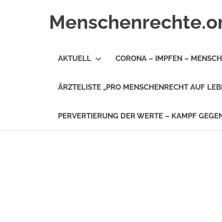
Zum
Menschenrechte.o
Inhalt
springen
Menschenrechte
für
AKTUELL
CORONA – IMPFEN – MENSC
alle
–
für
ÄRZTELISTE „PRO MENSCHENRECHT AUF LEB
Geborene
wie
für
PERVERTIERUNG DER WERTE – KAMPF GEG
Ungeborene