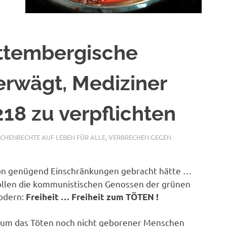
ttembergische
erwägt, Mediziner
18 zu verpflichten
CHENRECHTE AUF LEBEN FÜR ALLE
,
VERBRECHEN GEGEN
on genügend Einschränkungen gebracht hätte …
ollen die kommunistischen Genossen der grünen
fodern:
Freiheit … Freiheit zum TÖTEN !
 um das Töten noch nicht geborener Menschen