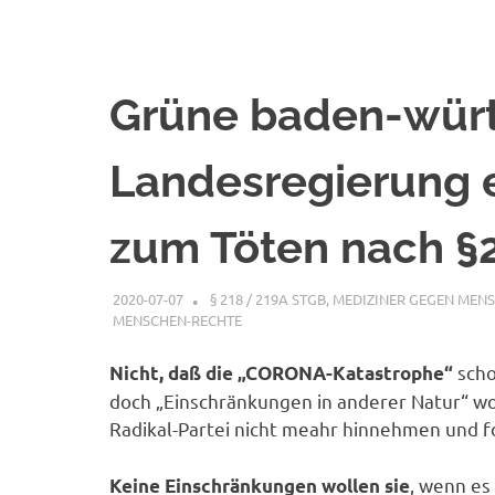
Grüne baden-wür
Landesregierung 
zum Töten nach §2
2020-07-07
XX
§ 218 / 219A STGB
,
MEDIZINER GEGEN MENS
MENSCHEN-RECHTE
sch
Nicht, daß die „CORONA-Katastrophe“
doch „Einschränkungen in anderer Natur“ w
Radikal-Partei nicht meahr hinnehmen und 
, wenn es
Keine Einschränkungen wollen sie