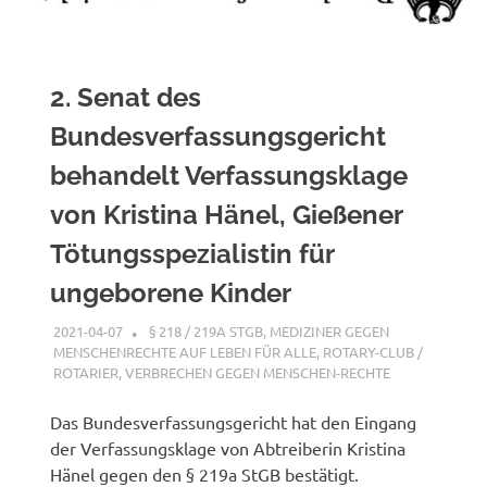
2. Senat des
Bundesverfassungsgericht
behandelt Verfassungsklage
von Kristina Hänel, Gießener
Tötungsspezialistin für
ungeborene Kinder
2021-04-07
XX
§ 218 / 219A STGB
,
MEDIZINER GEGEN
MENSCHENRECHTE AUF LEBEN FÜR ALLE
,
ROTARY-CLUB /
ROTARIER
,
VERBRECHEN GEGEN MENSCHEN-RECHTE
Das Bundesverfassungsgericht hat den Eingang
der Verfassungsklage von Abtreiberin Kristina
Hänel gegen den § 219a StGB bestätigt.