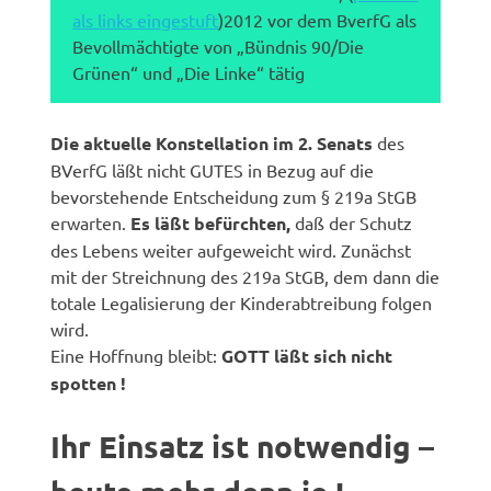
als links eingestuft
)2012 vor dem BverfG als
Bevollmächtigte von „Bündnis 90/Die
Grünen“ und „Die Linke“ tätig
Die aktuelle Konstellation im 2. Senats
des
BVerfG läßt nicht GUTES in Bezug auf die
bevorstehende Entscheidung zum § 219a StGB
erwarten.
Es läßt befürchten,
daß der Schutz
des Lebens weiter aufgeweicht wird. Zunächst
mit der Streichnung des 219a StGB, dem dann die
totale Legalisierung der Kinderabtreibung folgen
wird.
Eine Hoffnung bleibt:
GOTT läßt sich nicht
spotten !
Ihr Einsatz ist notwendig –