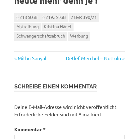
heute mehr denn je !
§ 218 StGB
§ 219a StGB
2 BvR 390/21
Abtreibung
Kristina Hänel
Schwangerschaftsabruch
Werbung
Vorheriger
Nächster
Beitragsnavigation
Mithu Sanyal
Detlef Merchel – Nottuln
Beitrag:
Beitrag:
SCHREIBE EINEN KOMMENTAR
Deine E-Mail-Adresse wird nicht veröffentlicht.
Erforderliche Felder sind mit
*
markiert
Kommentar
*