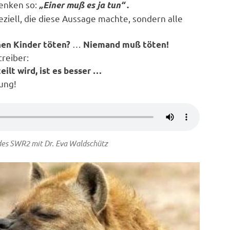
denken so:
„Einer muß es ja tun“
.
ziell, die diese Aussage machte, sondern alle
…
en Kinder töten?
Niemand muß töten!
reiber:
ilt wird, ist es besser …
lung!
des SWR2 mit Dr. Eva Waldschütz