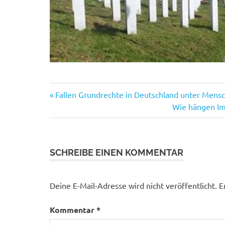
Vorheriger
Beitragsnavigation
Fallen Grundrechte in Deutschland unter Mensc
Beitrag:
Nächster
Wie hängen Im
Beitrag:
SCHREIBE EINEN KOMMENTAR
Deine E-Mail-Adresse wird nicht veröffentlicht.
E
Kommentar
*