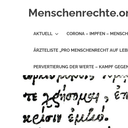
Zum
Menschenrechte.o
Inhalt
springen
Menschenrechte
für
AKTUELL
CORONA – IMPFEN – MENSC
alle
–
für
ÄRZTELISTE „PRO MENSCHENRECHT AUF LEB
Geborene
wie
für
PERVERTIERUNG DER WERTE – KAMPF GEG
Ungeborene