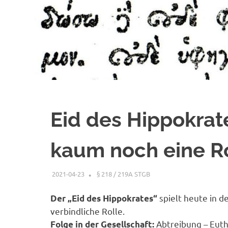
Eid des Hippokrat
kaum noch eine R
2021-04-23
XX
§ 218 / 219A STGB
spielt heute in d
Der „Eid des Hippokrates“
verbindliche Rolle.
Abtreibung – Euth
Folge in der Gesellschaft: