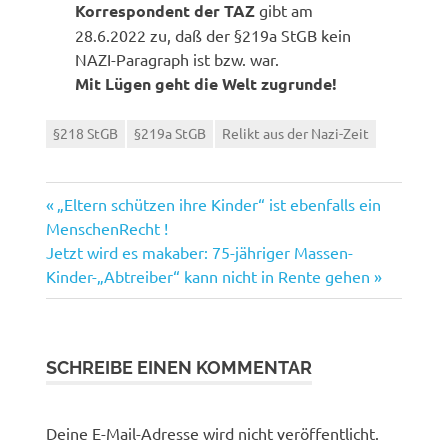
Korrespondent der TAZ
gibt am
28.6.2022 zu, daß der §219a StGB kein
NAZI-Paragraph ist bzw. war.
Mit Lügen geht die Welt zugrunde!
§218 StGB
§219a StGB
Relikt aus der Nazi-Zeit
Vorheriger
Beitragsnavigation
„Eltern schützen ihre Kinder“ ist ebenfalls ein
Beitrag:
MenschenRecht !
Nächster
Jetzt wird es makaber: 75-jähriger Massen-
Beitrag:
Kinder-„Abtreiber“ kann nicht in Rente gehen
SCHREIBE EINEN KOMMENTAR
Deine E-Mail-Adresse wird nicht veröffentlicht.