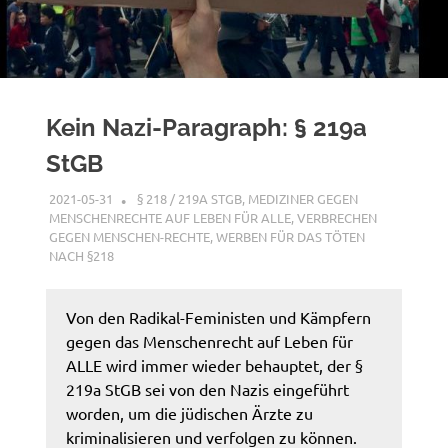
Kein Nazi-Paragraph: § 219a
StGB
2021-05-31
XX
§ 218 / 219A STGB
,
MEDIZINER GEGEN
MENSCHENRECHTE AUF LEBEN FÜR ALLE
,
VERBRECHEN
GEGEN MENSCHEN-RECHTE
,
WERBEN FÜR DAS TÖTEN
NACH §218
Von den Radikal-Feministen und Kämpfern
gegen das Menschenrecht auf Leben für
ALLE wird immer wieder behauptet, der §
219a StGB sei von den Nazis eingeführt
worden, um die jüdischen Ärzte zu
kriminalisieren und verfolgen zu können.