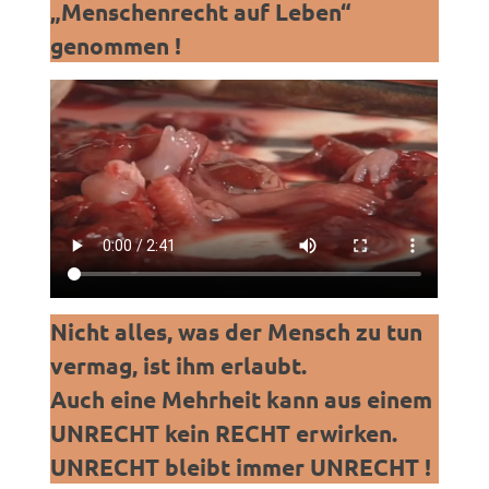
„Menschenrecht auf Leben“
genommen !
Nicht alles, was der Mensch zu tun
vermag, ist ihm erlaubt.
Auch eine Mehrheit kann aus einem
UNRECHT kein RECHT erwirken.
UNRECHT bleibt immer UNRECHT !