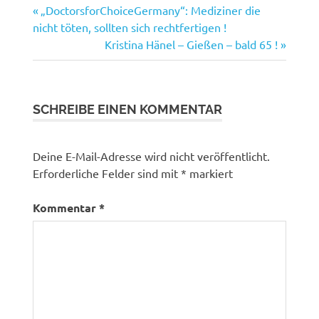
Vorheriger
Beitragsnavigation
„DoctorsforChoiceGermany“: Mediziner die
Beitrag:
nicht töten, sollten sich rechtfertigen !
Nächster
Kristina Hänel – Gießen – bald 65 !
Beitrag:
SCHREIBE EINEN KOMMENTAR
Deine E-Mail-Adresse wird nicht veröffentlicht.
Erforderliche Felder sind mit
*
markiert
Kommentar
*