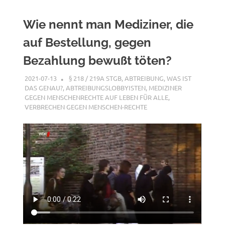
Wie nennt man Mediziner, die
auf Bestellung, gegen
Bezahlung bewußt töten?
2021-07-13
XX
§ 218 / 219A STGB
,
ABTREIBUNG, WAS IST
DAS GENAU?
,
ABTREIBUNGSLOBBYISTEN
,
MEDIZINER
GEGEN MENSCHENRECHTE AUF LEBEN FÜR ALLE
,
VERBRECHEN GEGEN MENSCHEN-RECHTE