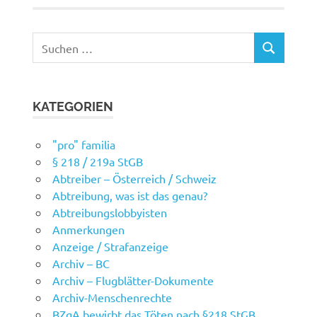
Suchen
SUCHEN
nach:
KATEGORIEN
"pro" familia
§ 218 / 219a StGB
Abtreiber – Österreich / Schweiz
Abtreibung, was ist das genau?
Abtreibungslobbyisten
Anmerkungen
Anzeige / Strafanzeige
Archiv – BC
Archiv – Flugblätter-Dokumente
Archiv-Menschenrechte
BZgA bewirbt das Töten nach §218 StGB