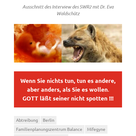
Ausschnitt des Interview des SWR2 mit Dr. Eva
Waldschütz
Wenn Sie nichts tun, tun es andere,
aber anders, als Sie es wollen
.
GOTT läßt seiner nicht spotten !!!
Abtreibung
Berlin
Familienplanungszentrum Balance
Mifegyne