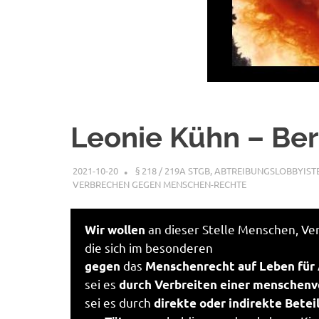
Leonie Kühn – Ber
2021-10-20
XX
§ 218 / 219A STGB
,
ABTREIBUNGSLOBBYIST
VERBRECHEN GEGEN MENSCHEN-RECHTE
an dieser Stelle Menschen, Ve
Wir wollen
die sich im besonderen
das
gegen
Menschenrecht auf Leben für
sei es
durch Verbreiten einer menschenv
sei es durch
direkte oder indirekte Betei