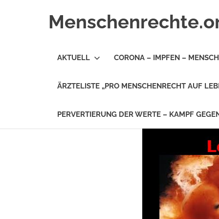
Zum
Menschenrechte.o
Inhalt
springen
Menschenrechte
für
AKTUELL
CORONA – IMPFEN – MENSC
alle
–
für
ÄRZTELISTE „PRO MENSCHENRECHT AUF LEB
Geborene
wie
für
PERVERTIERUNG DER WERTE – KAMPF GEG
Ungeborene