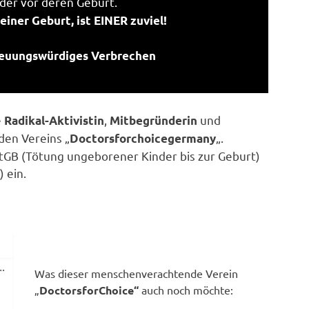
der vor deren Geburt.
einer Geburt, ist EINER zuviel!
euungswürdiges Verbrechen
e
,
und
Radikal-Aktivistin
Mitbegründerin
en Vereins „
„.
Doctorsforchoicegermany
 StGB (Tötung ungeborener Kinder bis zur Geburt)
 ein.
Was dieser menschenverachtende Verein
„
DoctorsforChoice“
auch noch möchte: