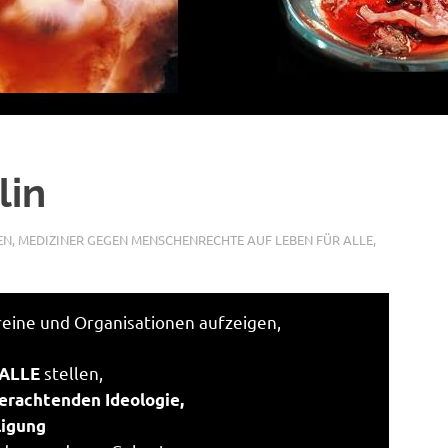
lin
EN
,
MEDIZINER GEGEN MENSCHENRECHTE AUF LEBEN FÜR ALLE
,
reine und Organisationen aufzeigen,
stellen,
 ALLE
erachtenden Ideologie,
ligung