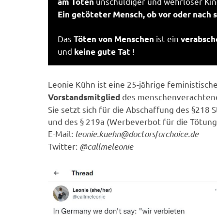
unschuldiger und wehrloser Kin
am Töten
Ein getöteter Mensch, ob vor oder nach s
Das
ist ein
Töten von Menschen
verabsch
und
!
keine gute Tat
Leonie Kühn ist eine 25-jährige feministisch
des menschenverachtend
Vorstandsmitglied
Sie setzt sich für die Abschaffung des §218
und des § 219a (Werbeverbot für die Tötung)
E-Mail:
leonie.kuehn@doctorsforchoice.de
Twitter:
@callmeleonie