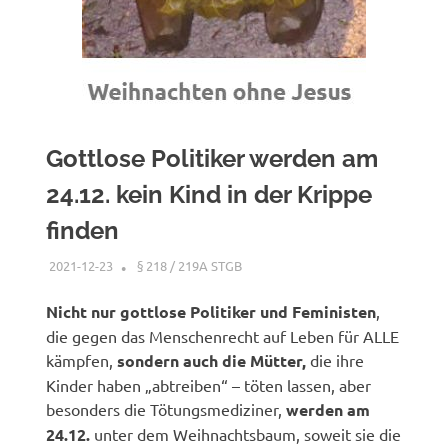
Gottlose Politiker werden am
24.12. kein Kind in der Krippe
finden
2021-12-23
XX
§ 218 / 219A STGB
Nicht nur gottlose Politiker und Feministen
,
die gegen das Menschenrecht auf Leben für ALLE
kämpfen,
sondern auch die Mütter,
die ihre
Kinder haben „abtreiben“ – töten lassen, aber
besonders die Tötungsmediziner,
werden am
24.12.
unter dem Weihnachtsbaum, soweit sie die