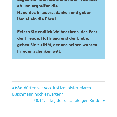
ab und ergreifen die
Hand des Erlösers, danken und geben
ihm allein die Ehre I
Feiern Sie endlich Weihnachten, das Fest
der Freude, Hoffnung und der Liebe,
gehen Sie zu IHM, der uns seinen wahren
Frieden schenken will.
Vorheriger
Beitragsnavigation
Was dürfen wir von Justizminister Marco
Beitrag:
Buschmann noch erwarten?
Nächster
28.12. – Tag der unschuldigen Kinder
Beitrag: