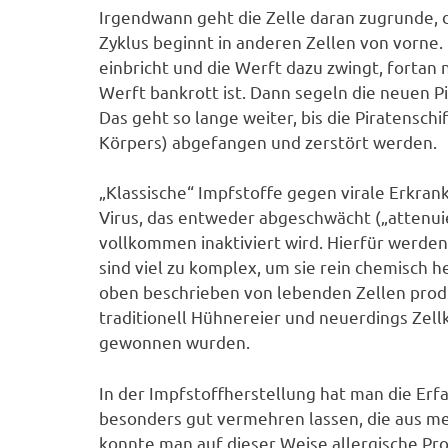
Irgendwann geht die Zelle daran zugrunde, 
Zyklus beginnt in anderen Zellen von vorne. Es
einbricht und die Werft dazu zwingt, fortan n
Werft bankrott ist. Dann segeln die neuen P
Das geht so lange weiter, bis die Piratensc
Körpers) abgefangen und zerstört werden.
„Klassische“ Impfstoffe gegen virale Erk
Virus, das entweder abgeschwächt („attenui
vollkommen inaktiviert wird. Hierfür werde
sind viel zu komplex, um sie rein chemisch 
oben beschrieben von lebenden Zellen prod
traditionell Hühnereier und neuerdings Zell
gewonnen wurden.
In der Impfstoffherstellung hat man die Erfa
besonders gut vermehren lassen, die aus 
konnte man auf dieser Weise allergische Pr