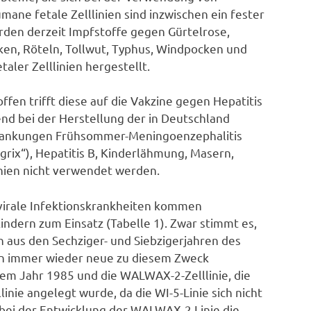
ne fetale Zelllinien sind inzwischen ein fester
rden derzeit Impfstoffe gegen Gürtelrose,
cken, Röteln, Tollwut, Typhus, Windpocken und
aler Zelllinien hergestellt.
fen trifft diese auf die Vakzine gegen Hepatitis
nd bei der Herstellung der in Deutschland
krankungen Frühsommer-Meningoenzephalitis
ngrix“), Hepatitis B, Kinderlähmung, Masern,
inien nicht verwendet werden.
 virale Infektionskrankheiten kommen
indern zum Einsatz (Tabelle 1). Zwar stimmt es,
n aus den Sechziger- und Siebzigerjahren des
n immer wieder neue zu diesem Zweck
 dem Jahr 1985 und die WALWAX-2-Zelllinie, die
llinie angelegt wurde, da die WI-5-Linie sich nicht
s bei der Entwicklung der WALWAX-2 Linie die