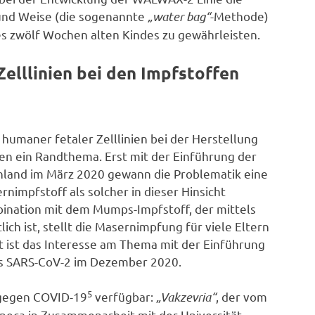
und Weise (die sogenannte
„water bag“
-Methode)
es zwölf Wochen alten Kindes zu gewährleisten.
elllinien bei den Impfstoffen
humaner fetaler Zelllinien bei der Herstellung
sen ein Randthema. Erst mit der Einführung der
hland im März 2020 gewann die Problematik eine
nimpfstoff als solcher in dieser Hinsicht
bination mit dem Mumps-Impfstoff, der mittels
lich ist, stellt die Masernimpfung für viele Eltern
rt ist das Interesse am Thema mit der Einführung
us SARS-CoV-2 im Dezember 2020.
5
e gegen COVID-19
verfügbar:
„Vakzevria“
, der vom
ca in Zusammenarbeit mit der Universität