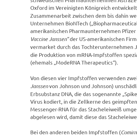
Oxford im Vereinigten Königreich entwickel
Zusammenarbeit zwischen dem bis dahin wen
Unternehmen BioNTech („Biopharmaceutical
amerikanischen Pharmaunternehmen Pfizer 
Vaccine Janssen“
der US-amerikanischen Firm
vermarket durch das Tochterunternehmen J
die Produktion von mRNA-Impfstoffen spezi
(ehemals „ModeRNA Therapeutics“).
Von diesen vier Impfstoffen verwenden zwei
Janssen
von Johnson und Johnson) unschädl
Erbsubstanz DNA, die das sogenannte „Spike
Virus kodiert, in die Zellkerne des geimpfte
Messenger-RNA für das Stacheleiweiß umges
abgelesen wird, damit diese das Stacheleiwe
Bei den anderen beiden Impfstoffen (
Comirn