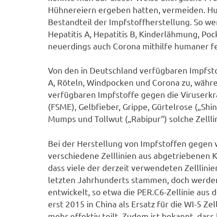
Hühnereiern ergeben hatten, vermeiden. Huma
Bestandteil der Impfstoffherstellung. So we
Hepatitis A, Hepatitis B, Kinderlähmung, Po
neuerdings auch Corona mithilfe humaner fet
Von den in Deutschland verfügbaren Impfstof
A, Röteln, Windpocken und Corona zu, währe
verfügbaren Impfstoffe gegen die Viruser
(FSME), Gelbfieber, Grippe, Gürtelrose („Shi
Mumps und Tollwut („Rabipur“) solche Zelll
Bei der Herstellung von Impfstoffen gegen
verschiedene Zelllinien aus abgetriebenen K
dass viele der derzeit verwendeten Zelllinie
letzten Jahrhunderts stammen, doch werde
entwickelt, so etwa die PER.C6-Zellinie aus
erst 2015 in China als Ersatz für die WI-5 Zel
mehr effektiv teilt. Zudem ist bekannt, das