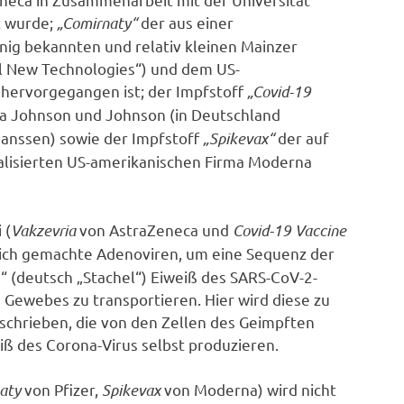
t wurde;
„Comirnaty“
der aus einer
ig bekannten und relativ kleinen Mainzer
 New Technologies“) und dem US-
hervorgegangen ist; der Impfstoff
„Covid-19
a Johnson und Johnson (in Deutschland
anssen) sowie der Impfstoff
„Spikevax“
der auf
alisierten US-amerikanischen Firma Moderna
 (
Vakzevria
von AstraZeneca und
Covid-19 Vaccine
ich gemachte Adenoviren, um eine Sequenz der
“ (deutsch „Stachel“) Eiweiß des SARS-CoV-2-
n Gewebes zu transportieren. Hier wird diese zu
chrieben, die von den Zellen des Geimpften
iß des Corona-Virus selbst produzieren.
aty
von Pfizer,
Spikevax
von Moderna) wird nicht