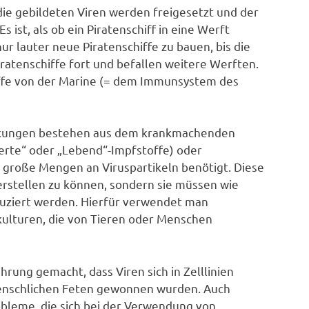
die gebildeten Viren werden freigesetzt und der
 ist, als ob ein Piratenschiff in eine Werft
ur lauter neue Piratenschiffe zu bauen, bis die
iratenschiffe fort und befallen weitere Werften.
hiffe von der Marine (= dem Immunsystem des
rankungen bestehen aus dem krankmachenden
erte“ oder „Lebend“-Impfstoffe) oder
n große Mengen an Viruspartikeln benötigt. Diese
herstellen zu können, sondern sie müssen wie
uziert werden. Hierfür verwendet man
kulturen, die von Tieren oder Menschen
hrung gemacht, dass Viren sich in Zelllinien
menschlichen Feten gewonnen wurden. Auch
obleme, die sich bei der Verwendung von