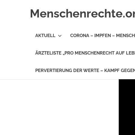
Zum
Menschenrechte.o
Inhalt
springen
Menschenrechte
für
AKTUELL
CORONA – IMPFEN – MENSC
alle
–
für
ÄRZTELISTE „PRO MENSCHENRECHT AUF LEB
Geborene
wie
für
PERVERTIERUNG DER WERTE – KAMPF GEG
Ungeborene