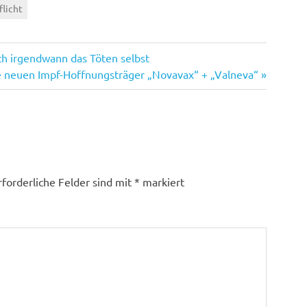
flicht
ch irgendwann das Töten selbst
chster
e neuen Impf-Hoffnungsträger „Novavax“ + „Valneva“
trag:
rforderliche Felder sind mit
*
markiert