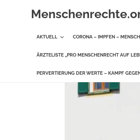
Zum
Menschenrechte.o
Inhalt
springen
Menschenrechte
für
AKTUELL
CORONA – IMPFEN – MENSC
alle
–
für
ÄRZTELISTE „PRO MENSCHENRECHT AUF LEB
Geborene
wie
für
PERVERTIERUNG DER WERTE – KAMPF GEG
Ungeborene