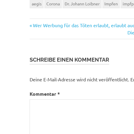
aegis
Corona
Dr. Johann Loibner
Impfen
impfp
Vorheriger
Beitragsnavigation
Wer Werbung für das Töten erlaubt, erlaubt au
Beitrag:
Nä
Di
Bei
SCHREIBE EINEN KOMMENTAR
Deine E-Mail-Adresse wird nicht veröffentlicht.
E
Kommentar
*