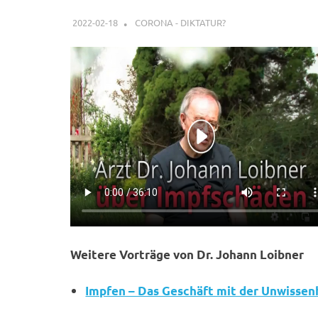
2022-02-18
XX
CORONA - DIKTATUR?
Weitere Vorträge von Dr. Johann Loibner
Impfen – Das Geschäft mit der Unwissen