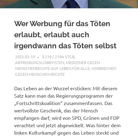
Wer Werbung für das Töten
erlaubt, erlaubt auch
irgendwann das Töten selbst
2022-02-10
XX
§ 218 / 219A STGB
,
ABTREIBUNGSLOBBYISTEN
,
MEDIZINER GEGEN
MENSCHENRECHTE AUF LEBEN FÜR ALLE
,
VERBRECHEN
GEGEN MENSCHEN-RECHTE
Das Leben an der Wurzel ersticken: Mit diesem
Satz kann man das Regierungsprogramm der
„Fortschrittskoalition“ zusammenfassen. Das
wertvollste Geschenk, das der Mensch
empfangen darf, wird von SPD, Grünen und FDP
verachtet und jetzt abgewickelt. Was hinter dem
linken Kulturkampf gegen das Leben steckt und