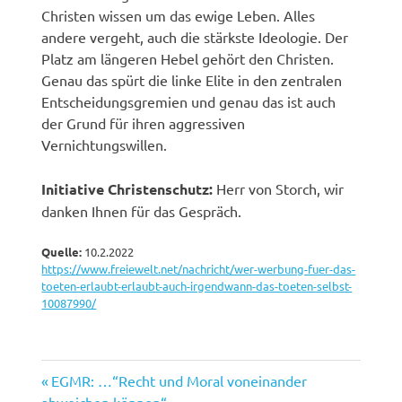
Christen wissen um das ewige Leben. Alles
andere vergeht, auch die stärkste Ideologie. Der
Platz am längeren Hebel gehört den Christen.
Genau das spürt die linke Elite in den zentralen
Entscheidungsgremien und genau das ist auch
der Grund für ihren aggressiven
Vernichtungswillen.
Initiative Christenschutz:
Herr von Storch, wir
danken Ihnen für das Gespräch.
Quelle:
10.2.2022
https://www.freiewelt.net/nachricht/wer-werbung-fuer-das-
toeten-erlaubt-erlaubt-auch-irgendwann-das-toeten-selbst-
10087990/
Vorheriger
Beitragsnavigation
EGMR: …“Recht und Moral voneinander
Beitrag:
abweichen können“