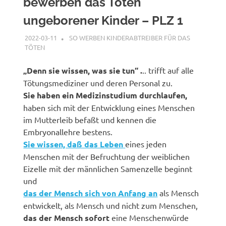
bewerben das Töten
ungeborener Kinder – PLZ 1
2022-03-11
XX
SO WERBEN KINDERABTREIBER FÜR DAS
TÖTEN
„Denn sie wissen, was sie tun“ .
.. trifft auf alle
Tötungsmediziner und deren Personal zu.
Sie haben ein Medizinstudium durchlaufen,
haben sich mit der Entwicklung eines Menschen
im Mutterleib befaßt und kennen die
Embryonallehre bestens.
Sie wissen, daß das Leben
eines jeden
Menschen mit der Befruchtung der weiblichen
Eizelle mit der männlichen Samenzelle beginnt
und
das der Mensch sich von Anfang an
als Mensch
entwickelt, als Mensch und nicht zum Menschen,
das der Mensch sofort
eine Menschenwürde