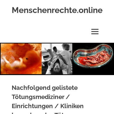
Zum
Menschenrechte.online
Inhalt
springen
Menschenrechte
für
alle
MENÜ
–
für
Geborene
wie
für
Ungeborene
Nachfolgend gelistete
Tötungsmediziner /
Einrichtungen / Kliniken