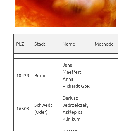
Werbe
PLZ
Stadt
Name
Methode
Sonst
Jana
Maeffert
10439
Berlin
pdf
Anna
Richardt GbR
Dariusz
LK-
Schwedt
Jedrzejczak,
16303
Vorp
(Oder)
Asklepios
Rüge
Klinikum
Kirsten
AStA 