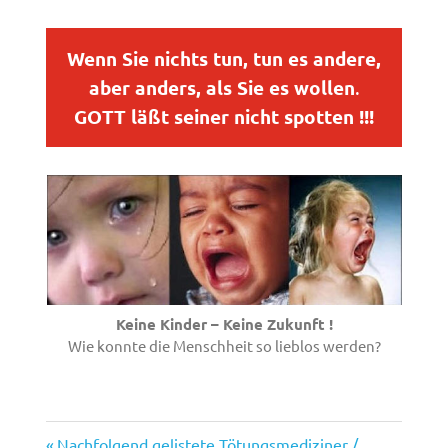
Wenn Sie nichts tun, tun es andere,
aber anders, als Sie es wollen
.
GOTT läßt seiner nicht spotten !!!
Keine Kinder – Keine Zukunft !
Wie konnte die Menschheit so lieblos werden?
Vorheriger
Nachfolgend gelistete Tötungsmediziner /