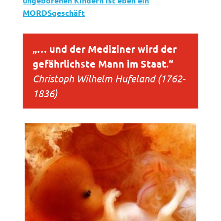
ungeborenen Kindern ist eben ein
MORDSgeschäft
„… und der Mediziner wird der
gefährlichste Mann im Staat.“
Christoph Wilhelm Hufeland (1762-
1836)