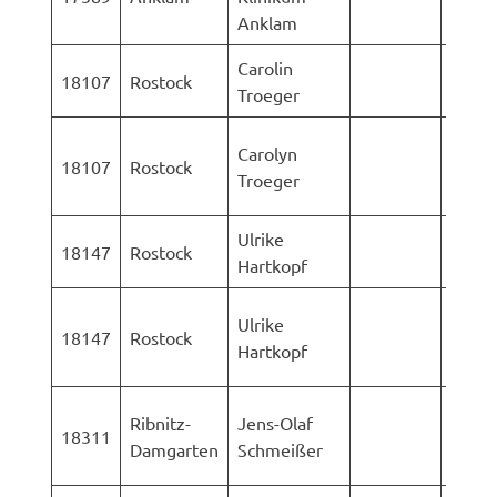
Anklam
Rüge
Carolin
AStA 
18107
Rostock
Troeger
Rosto
LK-
Carolyn
18107
Rostock
Vorp
Troeger
Rüge
Ulrike
AStA 
18147
Rostock
Hartkopf
Rosto
LK-
Ulrike
18147
Rostock
Vorp
Hartkopf
Rüge
LK-
Ribnitz-
Jens-Olaf
18311
Vorp
Damgarten
Schmeißer
Rüge