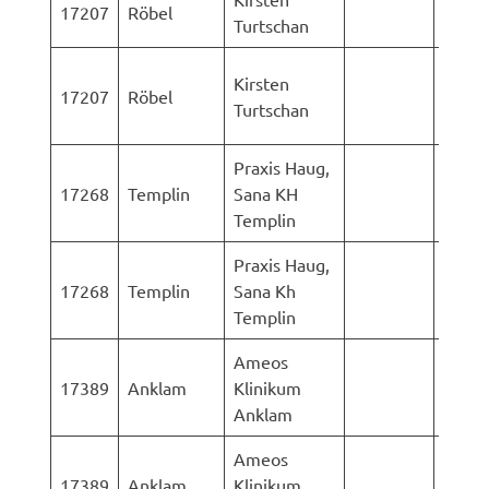
17207
Röbel
Turtschan
Rosto
LK-
Kirsten
17207
Röbel
Vorp
Turtschan
Rüge
Praxis Haug,
AStA 
17268
Templin
Sana KH
Rosto
Templin
Praxis Haug,
LK-
17268
Templin
Sana Kh
Vorp
Templin
Rüge
Ameos
AStA 
17389
Anklam
Klinikum
Rosto
Anklam
Ameos
LK-
17389
Anklam
Klinikum
Vorp