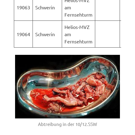
Helios-MVZ
AStA 
19063
Schwerin
am
Rosto
Fernsehturm
Helios-MVZ
LK-
19064
Schwerin
am
Vorp
Fernsehturm
Rüge
Abtreibung in der 10/12.SSW