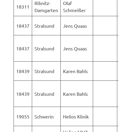
Ribnitz-
Olaf
AStA 
18311
Damgarten
Schmeißer
Rosto
AStA 
18437
Stralsund
Jens Quaas
Rosto
LK-
18437
Stralsund
Jens Quaas
Vorp
Rüge
AStA 
18439
Stralsund
Karen Bahls
Rosto
LK-
18439
Stralsund
Karen Bahls
Vorp
Rüge
AStA 
19055
Schwerin
Helios Klinik
Rosto