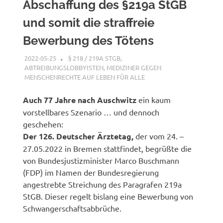
Abschaffung des §219a StGB
und somit die straffreie
Bewerbung des Tötens
2022-05-25
XX
§ 218 / 219A STGB
,
ABTREIBUNGSLOBBYISTEN
,
MEDIZINER GEGEN
MENSCHENRECHTE AUF LEBEN FÜR ALLE
Auch 77 Jahre nach Auschwitz
ein kaum
vorstellbares Szenario … und dennoch
geschehen:
Der 126. Deutscher Ärztetag,
der vom 24. –
27.05.2022 in Bremen stattfindet, begrüßte die
von Bundesjustizminister Marco Buschmann
(FDP) im Namen der Bundesregierung
angestrebte Streichung des Paragrafen 219a
StGB. Dieser regelt bislang eine Bewerbung von
Schwangerschaftsabbrüche.