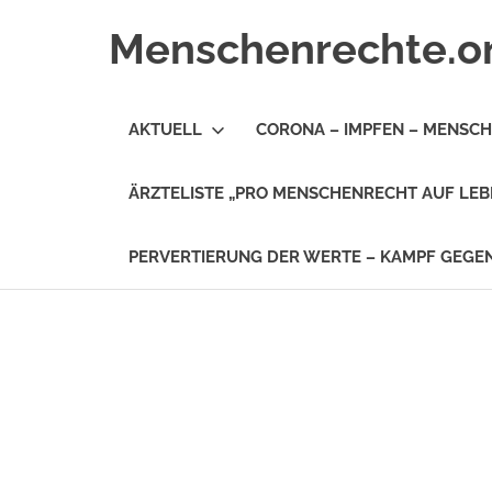
Zum
Menschenrechte.o
Inhalt
springen
Menschenrechte
für
AKTUELL
CORONA – IMPFEN – MENSC
alle
–
für
ÄRZTELISTE „PRO MENSCHENRECHT AUF LEB
Geborene
wie
für
PERVERTIERUNG DER WERTE – KAMPF GEG
Ungeborene